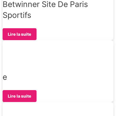
Betwinner Site De Paris
Sportifs
Lire la suite
e
Lire la suite