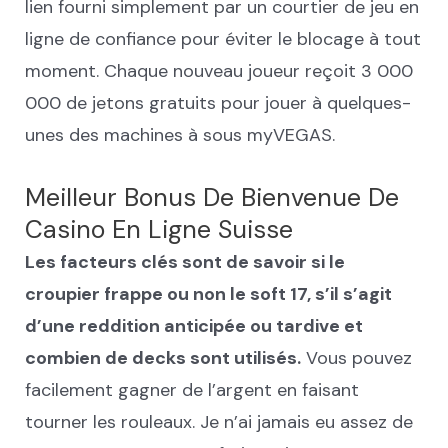
lien fourni simplement par un courtier de jeu en
ligne de confiance pour éviter le blocage à tout
moment. Chaque nouveau joueur reçoit 3 000
000 de jetons gratuits pour jouer à quelques-
unes des machines à sous myVEGAS.
Meilleur Bonus De Bienvenue De
Casino En Ligne Suisse
Les facteurs clés sont de savoir si le
croupier frappe ou non le soft 17, s’il s’agit
d’une reddition anticipée ou tardive et
combien de decks sont utilisés.
Vous pouvez
facilement gagner de l’argent en faisant
tourner les rouleaux. Je n’ai jamais eu assez de