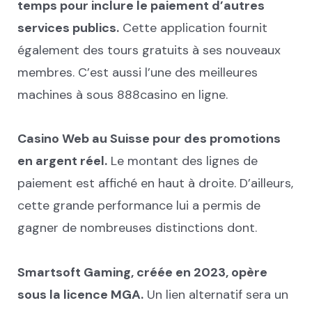
temps pour inclure le paiement d’autres
services publics.
Cette application fournit
également des tours gratuits à ses nouveaux
membres. C’est aussi l’une des meilleures
machines à sous 888casino en ligne.
Casino Web au Suisse pour des promotions
en argent réel.
Le montant des lignes de
paiement est affiché en haut à droite. D’ailleurs,
cette grande performance lui a permis de
gagner de nombreuses distinctions dont.
Smartsoft Gaming, créée en 2023, opère
sous la licence MGA.
Un lien alternatif sera un