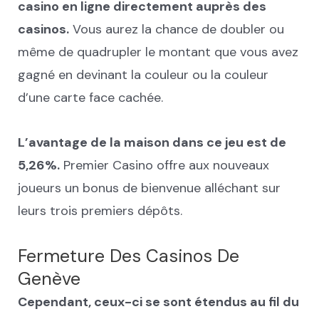
casino en ligne directement auprès des
casinos.
Vous aurez la chance de doubler ou
même de quadrupler le montant que vous avez
gagné en devinant la couleur ou la couleur
d’une carte face cachée.
L’avantage de la maison dans ce jeu est de
5,26%.
Premier Casino offre aux nouveaux
joueurs un bonus de bienvenue alléchant sur
leurs trois premiers dépôts.
Fermeture Des Casinos De
Genève
Cependant, ceux-ci se sont étendus au fil du