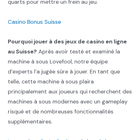
quarts pour mettre un frein au jeu.
Casino Bonus Suisse
Pourquoi jouer à des jeux de casino en ligne
au Suisse?
Après avoir testé et examiné la
machine à sous Lovefool, notre équipe
d’experts l’a jugée sûre à jouer. En tant que
telle, cette machine à sous plaira
principalement aux joueurs qui recherchent des
machines à sous modernes avec un gameplay
risqué et de nombreuses fonctionnalités
supplémentaires.