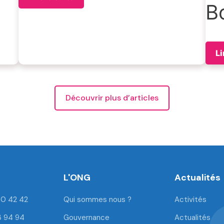
B
Li
Découvrir plus d’articles
L'ONG
Actualités
40 42 42
Qui sommes nous ?
Activités
3 94 94
Gouvernance
Actualités