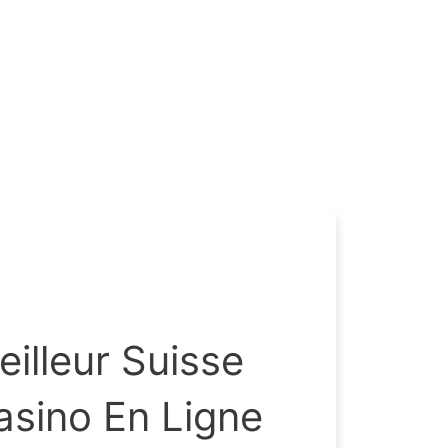
eilleur Suisse
asino En Ligne