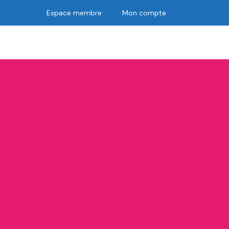
Espace membre
Mon compte