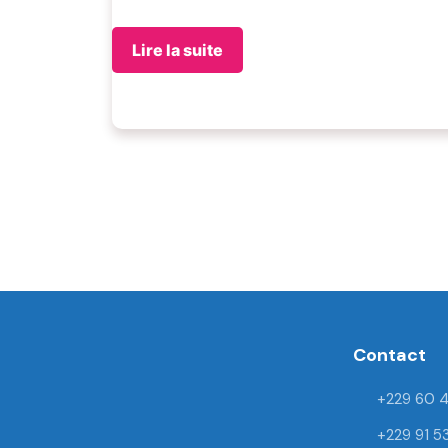
Lire la suite
Contact
F
T
Y
I
+229 60 
a
w
o
n
c
i
u
s
+229 91 5