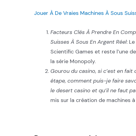
Jouer À De Vraies Machines À Sous Suis
Facteurs Clés À Prendre En Comp
Suisses À Sous En Argent Réel
: L
Scientific Games et reste l’une d
la série Monopoly.
Gourou du casino, si c’est en fait 
étape, comment puis-je faire sav
le desert casino et qu’il ne faut pa
mis sur la création de machines à