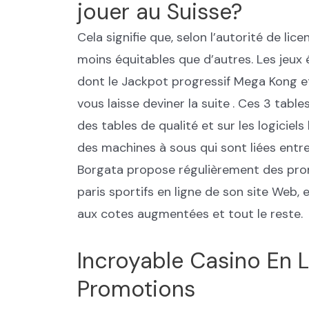
jouer au Suisse?
Cela signifie que, selon l’autorité de li
moins équitables que d’autres. Les jeux
dont le Jackpot progressif Mega Kong et
vous laisse deviner la suite . Ces 3 tabl
des tables de qualité et sur les logicie
des machines à sous qui sont liées entre
Borgata propose régulièrement des prom
paris sportifs en ligne de son site Web, e
aux cotes augmentées et tout le reste.
Incroyable Casino En L
Promotions