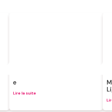
e
M
L
Lire la suite
Lir