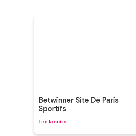
Betwinner Site De Paris
Sportifs
Lire la suite