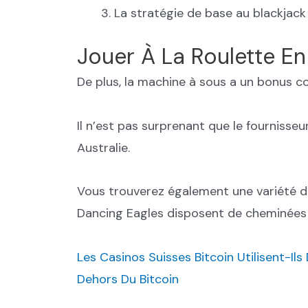
La stratégie de base au blackjack
Jouer À La Roulette E
De plus, la machine à sous a un bonus co
Il n’est pas surprenant que le fournisseu
Australie.
Vous trouverez également une variété de
Dancing Eagles disposent de cheminées 
Les Casinos Suisses Bitcoin Utilisent-I
Dehors Du Bitcoin