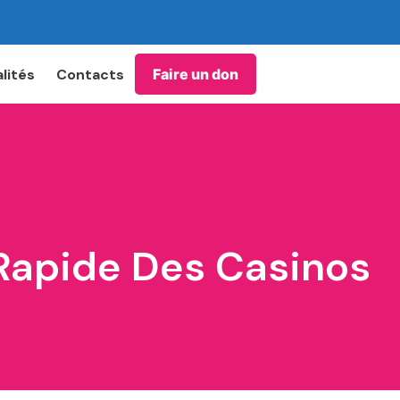
lités
Contacts
Faire un don
 Rapide Des Casinos