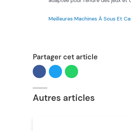
adaptée pour rendre des jeux et d
Meilleures Machines À Sous Et Cas
Partager cet article
Autres articles