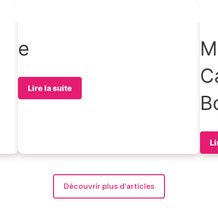
e
e
M
C
Lire la suite
B
Li
Découvrir plus d’articles