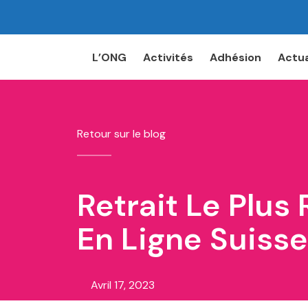
Aller
F
T
Y
I
au
a
w
o
n
contenu
c
i
u
s
e
t
t
t
L’ONG
Activités
Adhésion
Actua
b
t
u
a
o
e
b
g
o
r
e
r
k
a
m
Retour sur le blog
Retrait Le Plus
En Ligne Suisse
Avril 17, 2023