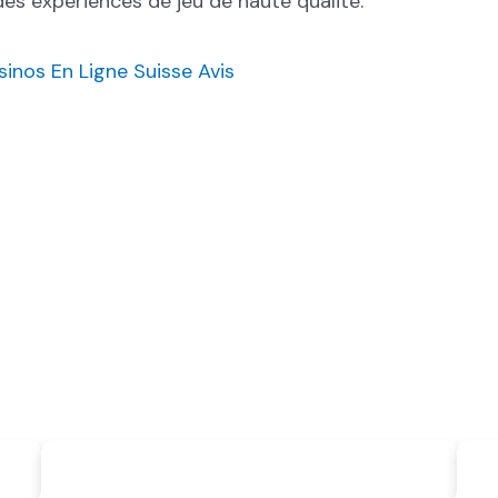
es expériences de jeu de haute qualité.
inos En Ligne Suisse Avis