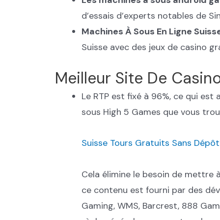
d’essais d’experts notables de Sin
Machines À Sous En Ligne Suisse
Suisse avec des jeux de casino gra
Meilleur Site De Casin
Le RTP est fixé à 96%, ce qui es
sous High 5 Games que vous trouv
Suisse Tours Gratuits Sans Dépô
Cela élimine le besoin de mettre à
ce contenu est fourni par des dév
Gaming, WMS, Barcrest, 888 Gamin