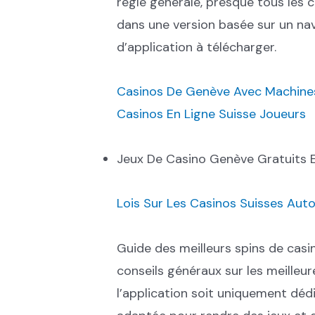
règle générale, presque tous les 
dans une version basée sur un na
d’application à télécharger.
Casinos De Genève Avec Machines
Casinos En Ligne Suisse Joueurs
Jeux De Casino Genève Gratuits E
Lois Sur Les Casinos Suisses Aut
Guide des meilleurs spins de casin
conseils généraux sur les meilleur
l’application soit uniquement dédi