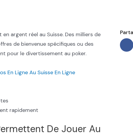
Parta
t en argent réel au Suisse. Des milliers de
offres de bienvenue spécifiques ou des
nt pour le divertissement au poker.
os En Ligne Au Suisse En Ligne
ites
gent rapidement
Permettent De Jouer Au