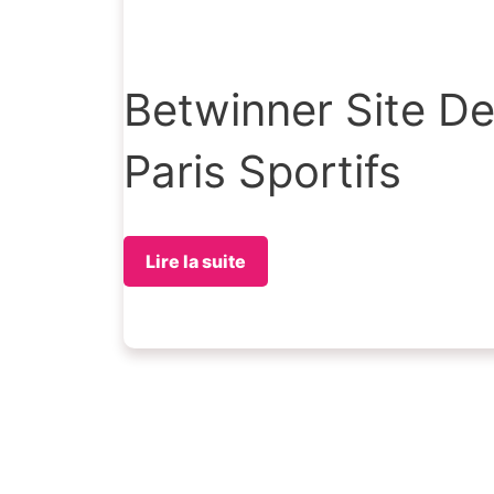
Betwinner Site D
Paris Sportifs
Lire la suite