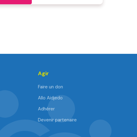
Agir
Faire un don
Allo Aidjedo
Adhérer
Devenir partenaire