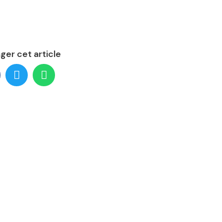
ger cet article