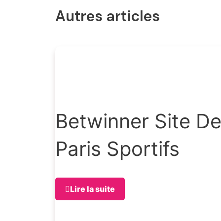
Autres articles
Betwinner Site D
Paris Sportifs
Lire la suite