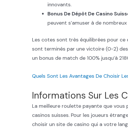
innovants.
Bonus De Dépôt De Casino Suiss
peuvent s’amuser à de nombreux a
Les cotes sont très équilibrées pour ce 
sont terminés par une victoire (0-2) des
un bonus de match de 100% jusqu’à 2180
Quels Sont Les Avantages De Choisir Le
Informations Sur Les 
La meilleure roulette payante que vous
casinos suisses. Pour les joueurs étrange
choisir un site de casino qui a votre la