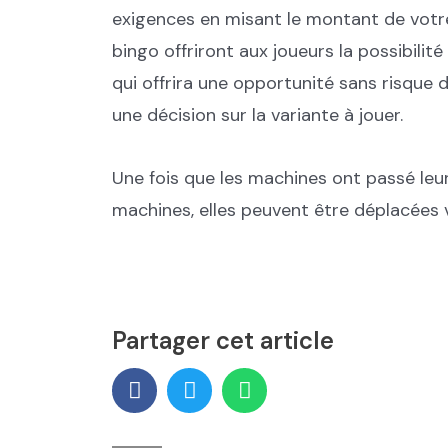
exigences en misant le montant de votre
bingo offriront aux joueurs la possibilité
qui offrira une opportunité sans risque 
une décision sur la variante à jouer.
Une fois que les machines ont passé leu
machines, elles peuvent être déplacées 
Partager cet article