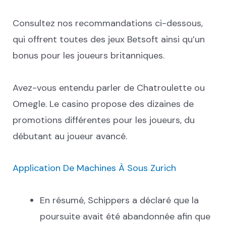
Consultez nos recommandations ci-dessous,
qui offrent toutes des jeux Betsoft ainsi qu’un
bonus pour les joueurs britanniques.
Avez-vous entendu parler de Chatroulette ou
Omegle. Le casino propose des dizaines de
promotions différentes pour les joueurs, du
débutant au joueur avancé.
Application De Machines À Sous Zurich
En résumé, Schippers a déclaré que la
poursuite avait été abandonnée afin que