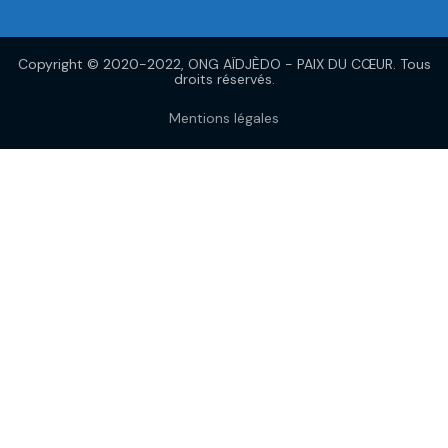
Copyright © 2020-2022, ONG AÏDJÈDO - PAIX DU CŒUR. Tous
droits réservés.
Mentions légales