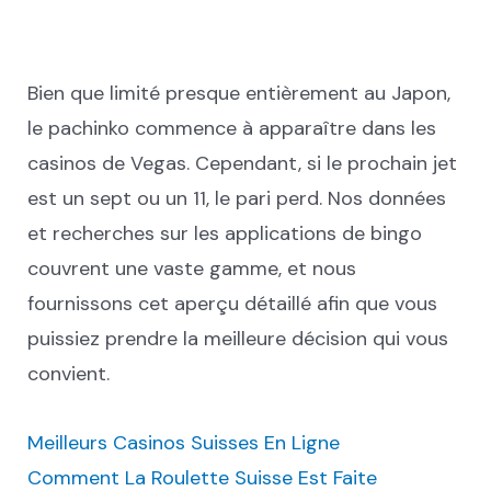
Bien que limité presque entièrement au Japon,
le pachinko commence à apparaître dans les
casinos de Vegas. Cependant, si le prochain jet
est un sept ou un 11, le pari perd. Nos données
et recherches sur les applications de bingo
couvrent une vaste gamme, et nous
fournissons cet aperçu détaillé afin que vous
puissiez prendre la meilleure décision qui vous
convient.
Meilleurs Casinos Suisses En Ligne
Comment La Roulette Suisse Est Faite