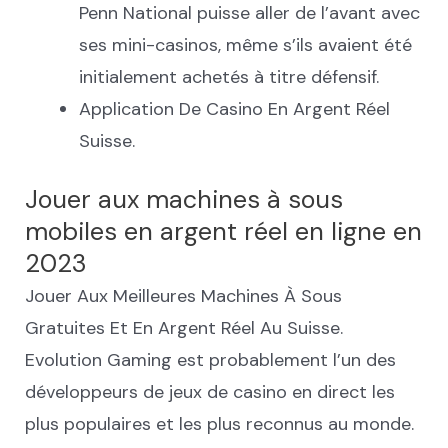
Penn National puisse aller de l’avant avec
ses mini-casinos, même s’ils avaient été
initialement achetés à titre défensif.
Application De Casino En Argent Réel
Suisse.
Jouer aux machines à sous
mobiles en argent réel en ligne en
2023
Jouer Aux Meilleures Machines À Sous
Gratuites Et En Argent Réel Au Suisse.
Evolution Gaming est probablement l’un des
développeurs de jeux de casino en direct les
plus populaires et les plus reconnus au monde.