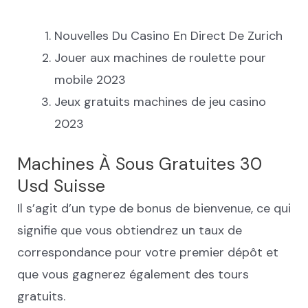
Nouvelles Du Casino En Direct De Zurich
Jouer aux machines de roulette pour
mobile 2023
Jeux gratuits machines de jeu casino
2023
Machines À Sous Gratuites 30
Usd Suisse
Il s’agit d’un type de bonus de bienvenue, ce qui
signifie que vous obtiendrez un taux de
correspondance pour votre premier dépôt et
que vous gagnerez également des tours
gratuits.