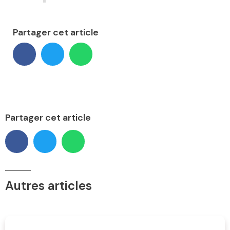
Partager cet article
Partager cet article
Autres articles