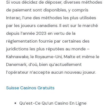
Si vous décidez de déposer, diverses méthodes
de paiement sont disponibles, y compris
Interac, l’une des méthodes les plus utilisées
par les joueurs canadiens. Il est sur le marché
depuis l’année 2023 en vertu de la
réglementation fournie par certaines des
juridictions les plus réputées au monde –
Kahnawake, le Royaume-Uni, Malte et même le
Danemark, d’où, bien qu’actuellement
l’opérateur n’accepte aucun nouveau joueur.
Suisse Casinos Gratuits
Qu’est-Ce Qu’un Casino En Ligne