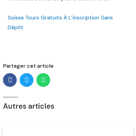
Suisse Tours Gratuits À L’inscription Sans
Dépôt
Partager cet article
Autres articles