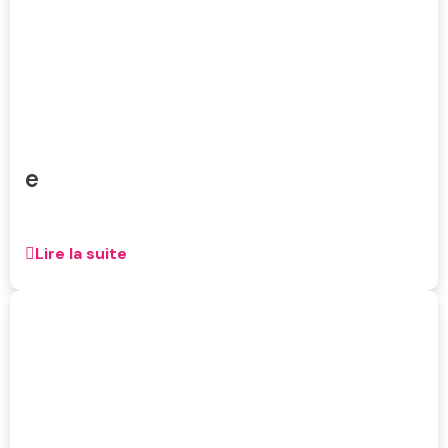
e
Lire la suite