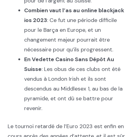
pour de l’argent au Suisse.
Combien vaut l’as au online blackjack
ios 2023
: Ce fut une période difficile
pour le Barça en Europe, et un
changement majeur pourrait être
nécessaire pour qu’ils progressent.
En Vedette Casino Sans Dépôt Au
Suisse
: Les obus de ces clubs ont été
vendus à London Irish et ils sont
descendus au Middlesex 1, au bas de la
pyramide, et ont dû se battre pour
revenir.
Le tournoi retardé de l’Euro 2023 est enfin en
cours après des années d’attente, et il est sûr