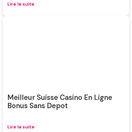
Lire la suite
Meilleur Suisse Casino En Ligne
Bonus Sans Depot
Lire la suite