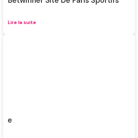
Betwinner Site De Paris Sportifs
Lire la suite
e