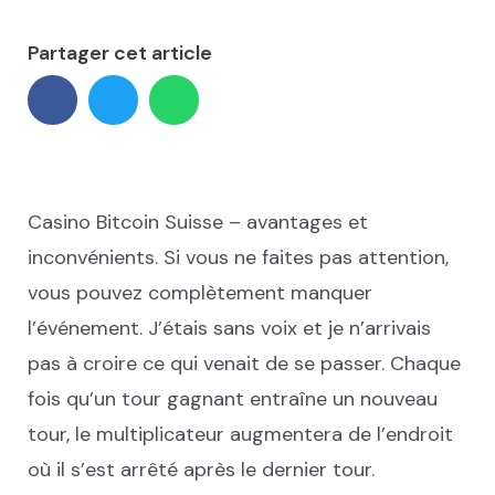
Partager cet article
Casino Bitcoin Suisse – avantages et
inconvénients. Si vous ne faites pas attention,
vous pouvez complètement manquer
l’événement. J’étais sans voix et je n’arrivais
pas à croire ce qui venait de se passer. Chaque
fois qu’un tour gagnant entraîne un nouveau
tour, le multiplicateur augmentera de l’endroit
où il s’est arrêté après le dernier tour.