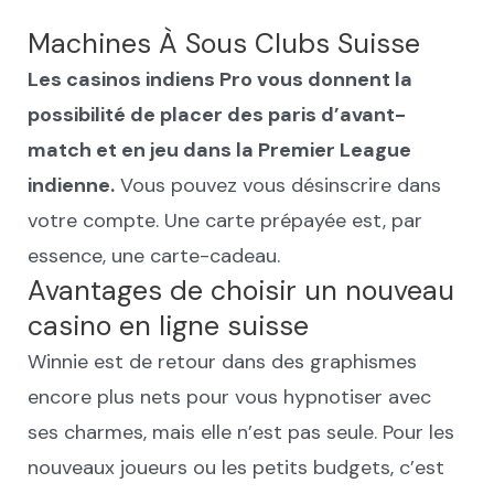
Machines À Sous Clubs Suisse
Les casinos indiens Pro vous donnent la
possibilité de placer des paris d’avant-
match et en jeu dans la Premier League
indienne.
Vous pouvez vous désinscrire dans
votre compte.
Une carte prépayée est, par
essence, une carte-cadeau.
Avantages de choisir un nouveau
casino en ligne suisse
Winnie est de retour dans des graphismes
encore plus nets pour vous hypnotiser avec
ses charmes, mais elle n’est pas seule. Pour les
nouveaux joueurs ou les petits budgets, c’est