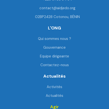
m
contact@aidjedo.org
02BP2428 Cotonou, BÉNIN
L'ONG
Qui sommes nous ?
Gouvernance
Equipe dirigeante
Contactez-nous
Actualités
Activités
Actualités
Agir