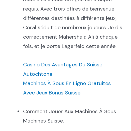
requis. Avec trois offres de bienvenue
différentes destinées à différents jeux,
Coral séduit de nombreux joueurs. Je dis
correctement Mahershala Ali à chaque
fois, et je porte Lagerfeld cette année.
Casino Des Avantages Du Suisse
Autochtone
Machines À Sous En Ligne Gratuites
Avec Jeux Bonus Suisse
Comment Jouer Aux Machines À Sous
Machines Suisse.