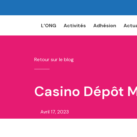
Aller
F
T
Y
I
au
a
w
o
n
contenu
c
i
u
s
e
t
t
t
L’ONG
Activités
Adhésion
Actua
b
t
u
a
o
e
b
g
o
r
e
r
k
a
m
Retour sur le blog
Casino Dépôt M
Avril 17, 2023