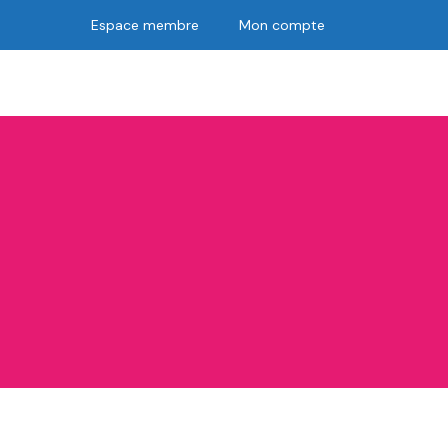
Espace membre
Mon compte
e