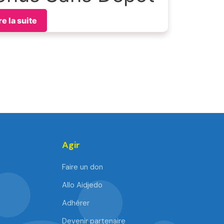
re la suite
Agir
Faire un don
Allo Aidjedo
Adhérer
Devenir partenaire