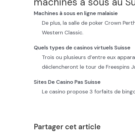
machines à sous au S
Machines à sous en ligne malaisie
De plus, la salle de poker Crown Per
Western Classic.
Quels types de casinos virtuels Suisse
Trois ou plusieurs d’entre eux appara
déclencheront le tour de Freespins J
Sites De Casino Pas Suisse
Le casino propose 3 forfaits de bingo
Partager cet article