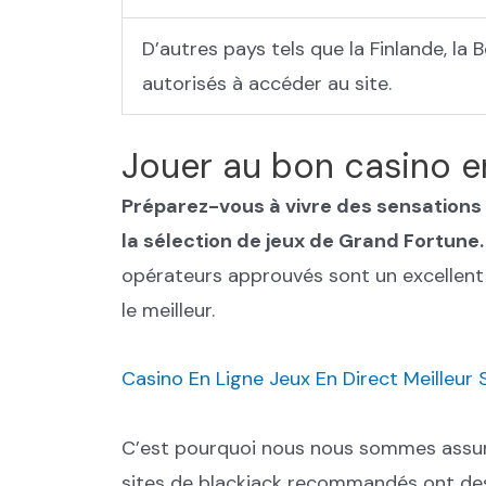
D’autres pays tels que la Finlande, la 
autorisés à accéder au site.
Jouer au bon casino en
Préparez-vous à vivre des sensations 
la sélection de jeux de Grand Fortune.
opérateurs approuvés sont un excellent
le meilleur.
Casino En Ligne Jeux En Direct Meilleur 
C’est pourquoi nous nous sommes assur
sites de blackjack recommandés ont des 