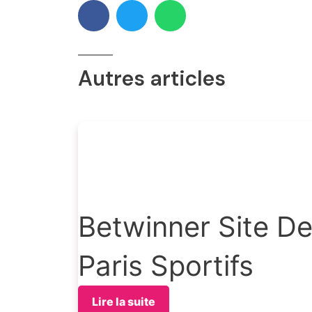
Autres articles
Betwinner Site D
Paris Sportifs
Lire la suite