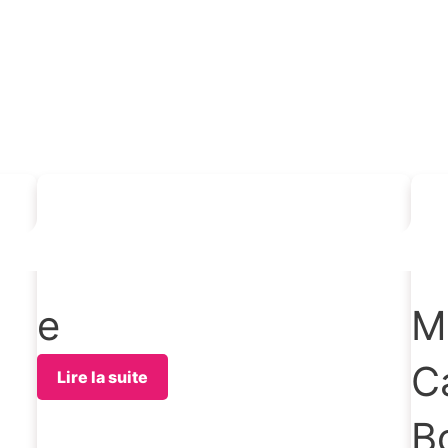
e
e
M
C
Lire la suite
B