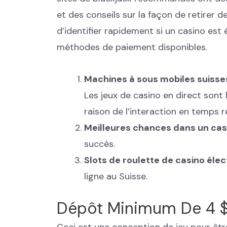
et des conseils sur la façon de retirer d
d’identifier rapidement si un casino est 
méthodes de paiement disponibles.
Machines à sous mobiles suiss
Les jeux de casino en direct sont
raison de l’interaction en temps ré
Meilleures chances dans un cas
succès.
Slots de roulette de casino élec
ligne au Suisse.
Dépôt Minimum De 4 $