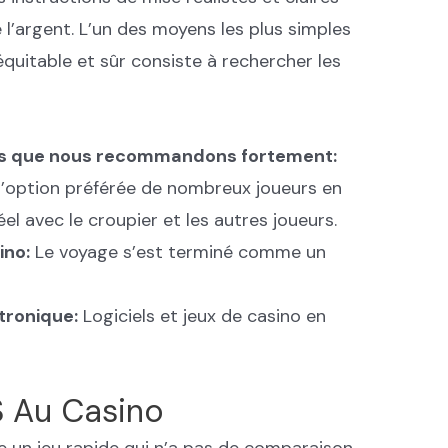
e l’argent. L’un des moyens les plus simples
équitable et sûr consiste à rechercher les
es que nous recommandons fortement:
 l’option préférée de nombreux joueurs en
el avec le croupier et les autres joueurs.
ino:
Le voyage s’est terminé comme un
tronique:
Logiciels et jeux de casino en
 Au Casino