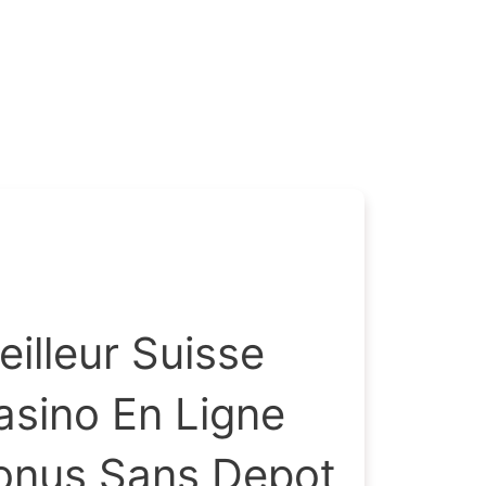
eilleur Suisse
asino En Ligne
onus Sans Depot