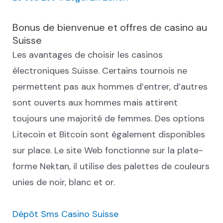
Bonus de bienvenue et offres de casino au
Suisse
Les avantages de choisir les casinos
électroniques Suisse. Certains tournois ne
permettent pas aux hommes d’entrer, d’autres
sont ouverts aux hommes mais attirent
toujours une majorité de femmes. Des options
Litecoin et Bitcoin sont également disponibles
sur place. Le site Web fonctionne sur la plate-
forme Nektan, il utilise des palettes de couleurs
unies de noir, blanc et or.
Dépôt Sms Casino Suisse