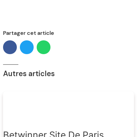
Partager cet article
Autres articles
Betwinner Site De Paris