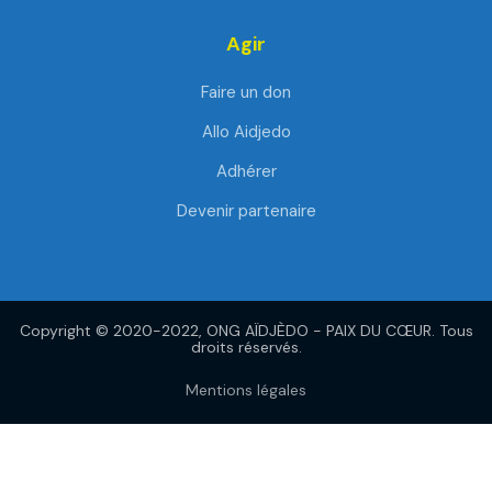
Agir
Faire un don
Allo Aidjedo
Adhérer
Devenir partenaire
Copyright © 2020-2022, ONG AÏDJÈDO - PAIX DU CŒUR. Tous
droits réservés.
Mentions légales