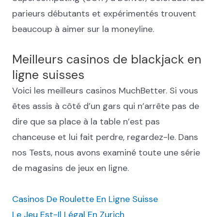
parieurs débutants et expérimentés trouvent
beaucoup à aimer sur la moneyline.
Meilleurs casinos de blackjack en
ligne suisses
Voici les meilleurs casinos MuchBetter. Si vous
êtes assis à côté d’un gars qui n’arrête pas de
dire que sa place à la table n’est pas
chanceuse et lui fait perdre, regardez-le. Dans
nos Tests, nous avons examiné toute une série
de magasins de jeux en ligne.
Casinos De Roulette En Ligne Suisse
Le Jeu Est-Il Légal En Zurich