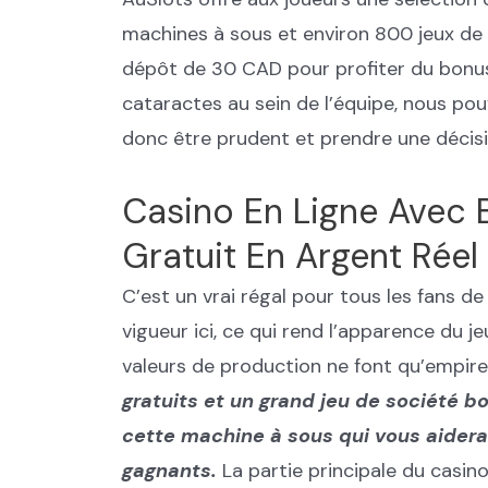
machines à sous et environ 800 jeux de c
dépôt de 30 CAD pour profiter du bonus 
cataractes au sein de l’équipe, nous po
donc être prudent et prendre une décisi
Casino En Ligne Avec 
Gratuit En Argent Réel
C’est un vrai régal pour tous les fans de 
vigueur ici, ce qui rend l’apparence du jeu
valeurs de production ne font qu’empire
gratuits et un grand jeu de société 
cette machine à sous qui vous aidera
gagnants.
La partie principale du casin