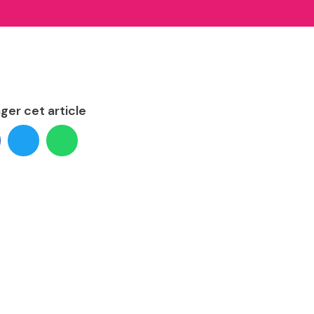
ger cet article