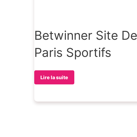
Betwinner Site D
Paris Sportifs
Lire la suite