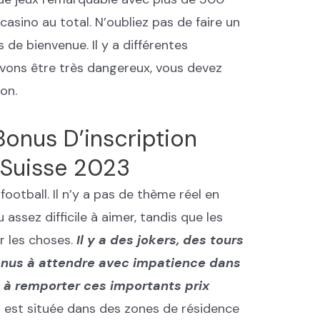
asino au total. N’oubliez pas de faire un
de bienvenue. Il y a différentes
uvons être très dangereux, vous devez
on.
Bonus D’inscription
 Suisse 2023
football. Il n’y a pas de thème réel en
 assez difficile à aimer, tandis que les
r les choses.
Il y a des jokers, des tours
bonus à attendre avec impatience dans
 à remporter ces importants prix
o est située dans des zones de résidence