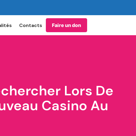
lités
Contacts
Faire un don
echercher Lors De
ouveau Casino Au