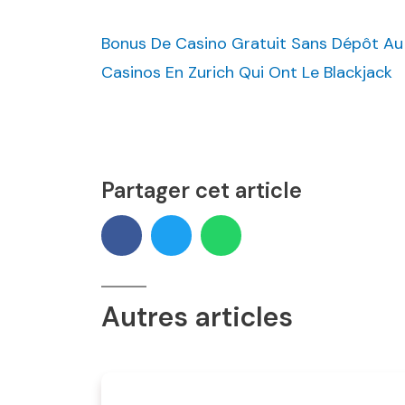
Bonus De Casino Gratuit Sans Dépôt Au
Casinos En Zurich Qui Ont Le Blackjack
Partager cet article
Autres articles