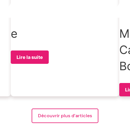
e
e
M
C
Lire la suite
B
Li
Découvrir plus d’articles