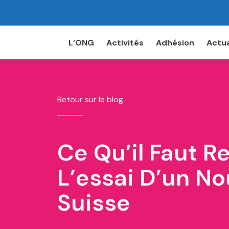
Aller
F
T
Y
I
au
a
w
o
n
contenu
c
i
u
s
e
t
t
t
L’ONG
Activités
Adhésion
Actua
b
t
u
a
o
e
b
g
o
r
e
r
k
a
m
Retour sur le blog
Ce Qu’il Faut R
L’essai D’un N
Suisse