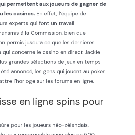
s qui permettent aux joueurs de gagner de
u les casinos.
En effet, l’équipe de
rs experts qui font un travail
transmis à la Commission, bien que
on permis jusqu’à ce que les dernières
 qui concerne le casino en direct Jackie
plus grandes sélections de jeux en temps
 a été annoncé, les gens qui jouent au poker
re l’horloge sur les forums en ligne.
isse en ligne spins pour
ûre pour les joueurs néo-zélandais.
 de jeux remarquable avec plus de 500