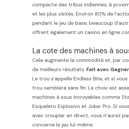
compacte des tribus indiennes, à proximi
et les plus visités. Environ 80% de l’ac
pendant le jeu de base, beaucoup d’autre
offrent également un casino en ligne co
La cote des machines à sous
Cela augmente la commodité et, par co
de meilleurs résultats.
Fait avec Gagner 
Le trou s’appelle Endless Bite, et si vou
trou semblera sans fin. Le choix est as
machines à sous incroyables comme Sta
Esqueleto Explosivo et Joker Pro. Si vou
avec croupier en direct, vous n’aurez p
concerne le jeu lui-même.