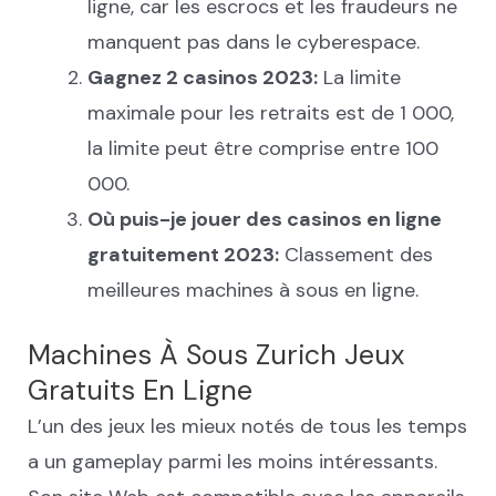
ligne, car les escrocs et les fraudeurs ne
manquent pas dans le cyberespace.
Gagnez 2 casinos 2023:
La limite
maximale pour les retraits est de 1 000,
la limite peut être comprise entre 100
000.
Où puis-je jouer des casinos en ligne
gratuitement 2023:
Classement des
meilleures machines à sous en ligne.
Machines À Sous Zurich Jeux
Gratuits En Ligne
L’un des jeux les mieux notés de tous les temps
a un gameplay parmi les moins intéressants.