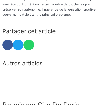
avoir été confronté à un certain nombre de problèmes pour
préserver son autonomie, l’ingérence de la législation sportive
gouvernementale étant le principal problème.
Partager cet article
Autres articles