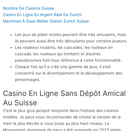
Nombre De Casinos Suisse
Casino En Ligne En Argent Réel De Zurich
Machines À Sous Walter Staten Zurich Suisse
Les jeux de poker mixtes peuvent être très amusants, mais
ils peuvent aussi être très déroutants pour certains joueurs.
Les rouleaux roulants, les cascades, les rouleaux en
cascade, les rouleaux qui tombent et d’autres
pseudonymes font tous référence à cette fonctionnalité.
Chaque fois qu’il a créé une gamme de jeux, il s’est
concentré sur le divertissement et le développement des
personnages.
Casino En Ligne Sans Dépôt Amical
Au Suisse
C’est le plus gros jackpot remporté dans l’histoire des casinos
mobiles. Je peux vous recommander de choisir la version de la
main la plus élevée si vous jouez au plus haut niveau. Le
Mouvement olympique du pays a été suspendu en 2023 après