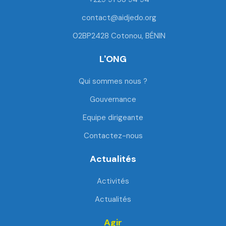
m
contact@aidjedo.org
02BP2428 Cotonou, BÉNIN
L'ONG
Qui sommes nous ?
Gouvernance
Equipe dirigeante
Contactez-nous
Actualités
Activités
Actualités
Agir