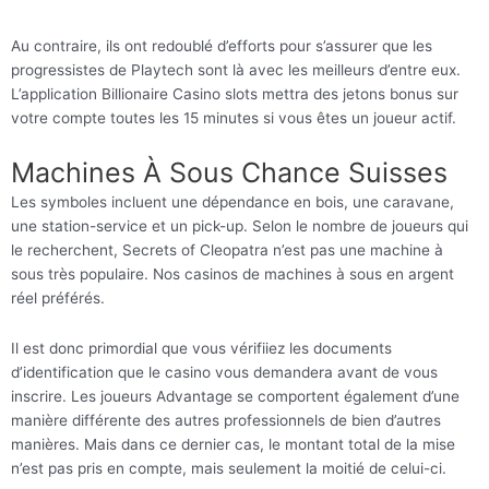
Au contraire, ils ont redoublé d’efforts pour s’assurer que les
progressistes de Playtech sont là avec les meilleurs d’entre eux.
L’application Billionaire Casino slots mettra des jetons bonus sur
votre compte toutes les 15 minutes si vous êtes un joueur actif.
Machines À Sous Chance Suisses
Les symboles incluent une dépendance en bois, une caravane,
une station-service et un pick-up. Selon le nombre de joueurs qui
le recherchent, Secrets of Cleopatra n’est pas une machine à
sous très populaire.
Nos casinos de machines à sous en argent
réel préférés.
Il est donc primordial que vous vérifiiez les documents
d’identification que le casino vous demandera avant de vous
inscrire. Les joueurs Advantage se comportent également d’une
manière différente des autres professionnels de bien d’autres
manières. Mais dans ce dernier cas, le montant total de la mise
n’est pas pris en compte, mais seulement la moitié de celui-ci.