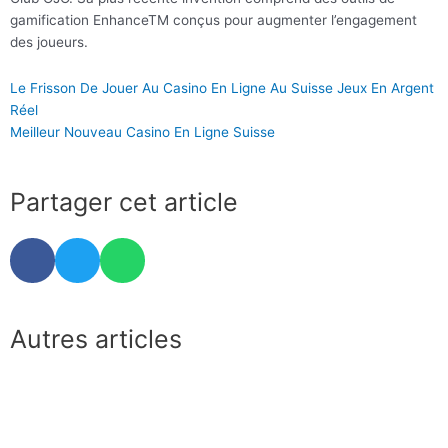
gamification EnhanceTM conçus pour augmenter l’engagement
des joueurs.
Le Frisson De Jouer Au Casino En Ligne Au Suisse Jeux En Argent
Réel
Meilleur Nouveau Casino En Ligne Suisse
Partager cet article
Autres articles