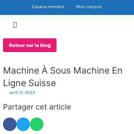
Aller
Espace membre
Mon compte
au
contenu
Menu
Retour sur le blog
Machine À Sous Machine En
Ligne Suisse
avril 17, 2023
Partager cet article