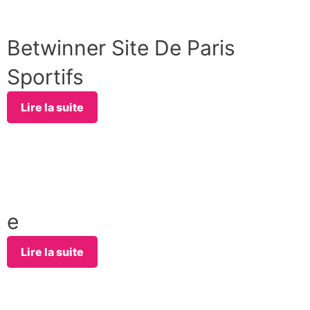
Betwinner Site De Paris
Sportifs
Lire la suite
e
Lire la suite