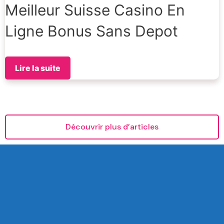
Meilleur Suisse Casino En
Ligne Bonus Sans Depot
Lire la suite
Découvrir plus d’articles
F
T
Y
I
a
w
o
n
c
i
u
s
e
t
t
t