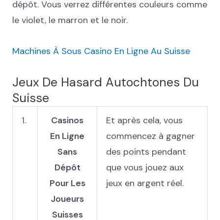
dépôt. Vous verrez différentes couleurs comme
le violet, le marron et le noir.
Machines À Sous Casino En Ligne Au Suisse
Jeux De Hasard Autochtones Du
Suisse
1.
Casinos
Et après cela, vous
En Ligne
commencez à gagner
Sans
des points pendant
Dépôt
que vous jouez aux
Pour Les
jeux en argent réel.
Joueurs
Suisses