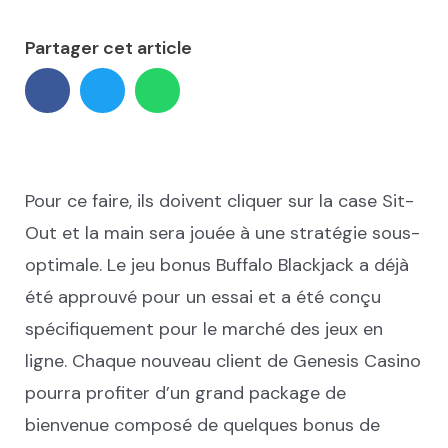
Partager cet article
Pour ce faire, ils doivent cliquer sur la case Sit-
Out et la main sera jouée à une stratégie sous-
optimale. Le jeu bonus Buffalo Blackjack a déjà
été approuvé pour un essai et a été conçu
spécifiquement pour le marché des jeux en
ligne. Chaque nouveau client de Genesis Casino
pourra profiter d’un grand package de
bienvenue composé de quelques bonus de