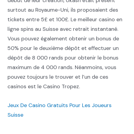
début de leur création, Ukash était présent
surtout au Royaume-Uni, ils proposaient des
tickets entre 5£ et 100£. Le meilleur casino en
ligne spins au Suisse avec retrait instantané.
Vous pouvez également obtenir un bonus de
50% pour le deuxième dépôt et effectuer un
dépôt de 8 000 rands pour obtenir le bonus
maximum de 4 000 rands. Néanmoins, vous
pouvez toujours le trouver et l’un de ces
casinos est le Casino Tropez.
Jeux De Casino Gratuits Pour Les Joueurs
Suisse