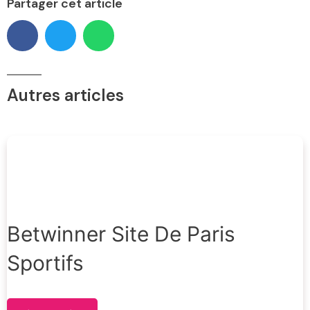
Partager cet article
Autres articles
Betwinner Site De Paris
Sportifs