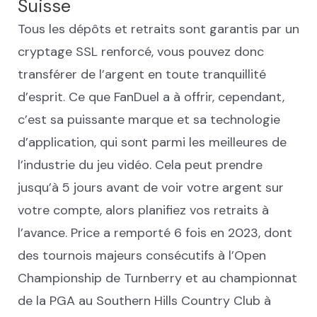
Suisse
Tous les dépôts et retraits sont garantis par un
cryptage SSL renforcé, vous pouvez donc
transférer de l’argent en toute tranquillité
d’esprit. Ce que FanDuel a à offrir, cependant,
c’est sa puissante marque et sa technologie
d’application, qui sont parmi les meilleures de
l’industrie du jeu vidéo. Cela peut prendre
jusqu’à 5 jours avant de voir votre argent sur
votre compte, alors planifiez vos retraits à
l’avance. Price a remporté 6 fois en 2023, dont
des tournois majeurs consécutifs à l’Open
Championship de Turnberry et au championnat
de la PGA au Southern Hills Country Club à