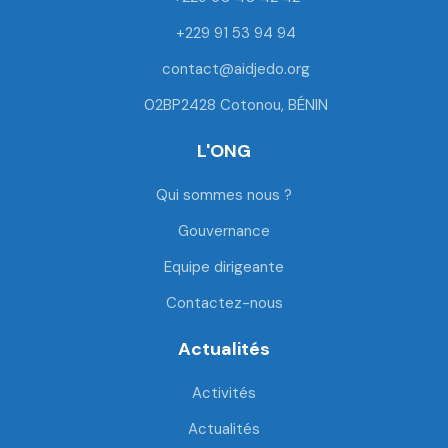
o
r
e
r
k
a
+229 91 53 94 94
m
contact@aidjedo.org
02BP2428 Cotonou, BÉNIN
L'ONG
Qui sommes nous ?
Gouvernance
Equipe dirigeante
Contactez-nous
Actualités
Activités
Actualités