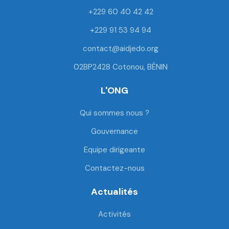
o
e
b
g
+229 60 40 42 42
o
r
e
r
k
a
+229 91 53 94 94
m
contact@aidjedo.org
02BP2428 Cotonou, BÉNIN
L'ONG
Qui sommes nous ?
Gouvernance
Equipe dirigeante
Contactez-nous
Actualités
Activités