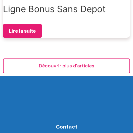
Ligne Bonus Sans Depot
Lire la suite
Découvrir plus d’articles
F
T
Y
I
a
w
o
n
c
i
u
s
e
t
t
t
Contact
b
t
u
a