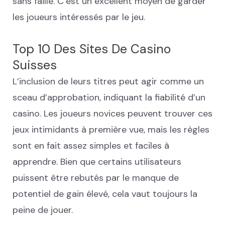
sans faille. C’est un excellent moyen de garder
les joueurs intéressés par le jeu.
Top 10 Des Sites De Casino
Suisses
L’inclusion de leurs titres peut agir comme un
sceau d’approbation, indiquant la fiabilité d’un
casino. Les joueurs novices peuvent trouver ces
jeux intimidants à première vue, mais les règles
sont en fait assez simples et faciles à
apprendre. Bien que certains utilisateurs
puissent être rebutés par le manque de
potentiel de gain élevé, cela vaut toujours la
peine de jouer.