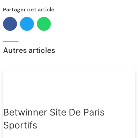
Partager cet article
Autres articles
Betwinner Site De Paris
Sportifs