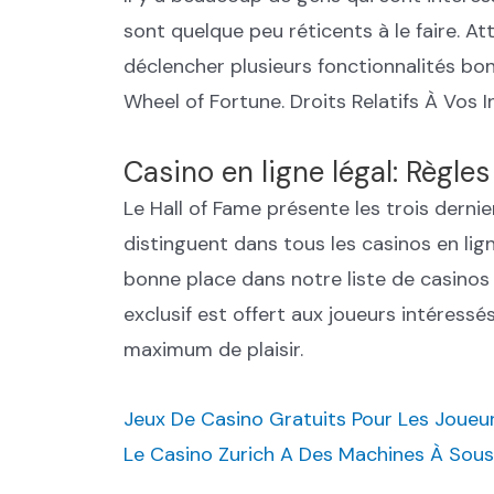
sont quelque peu réticents à le faire. At
déclencher plusieurs fonctionnalités bon
Wheel of Fortune. Droits Relatifs À Vos 
Casino en ligne légal: Règle
Le Hall of Fame présente les trois dern
distinguent dans tous les casinos en lig
bonne place dans notre liste de casinos
exclusif est offert aux joueurs intéressé
maximum de plaisir.
Jeux De Casino Gratuits Pour Les Joueu
Le Casino Zurich A Des Machines À Sous