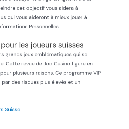
teindre cet objectif vous aidera à
us qui vous aideront à mieux jouer à
Informations Personnelles.
s pour les joueurs suisses
iers grands jeux emblématiques qui se
ne. Cette revue de Joo Casino figure en
 pour plusieurs raisons. Ce programme VIP
s par des risques plus élevés et un
rs Suisse