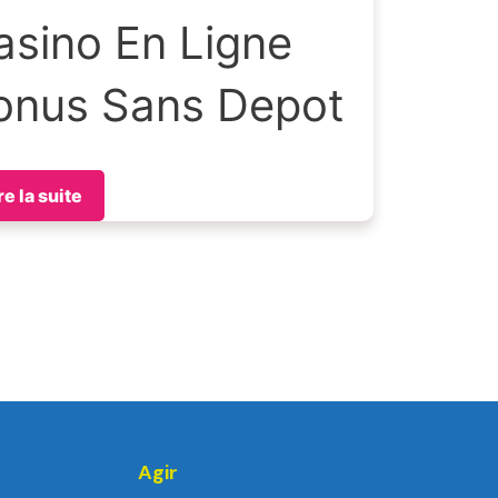
asino En Ligne
onus Sans Depot
re la suite
Agir