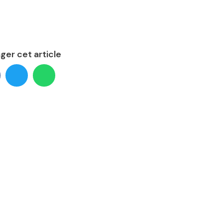
ger cet article