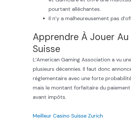
pourtant alléchantes.
Il n’y a malheureusement pas d’of
Apprendre À Jouer Au 
Suisse
L’American Gaming Association a vu une 
plusieurs décennies. Il faut donc annon
réglementaire avec une forte probabilité
mais le montant forfaitaire du paiement
avant impôts.
Meilleur Casino Suisse Zurich