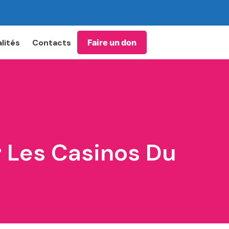
lités
Contacts
Faire un don
 Les Casinos Du