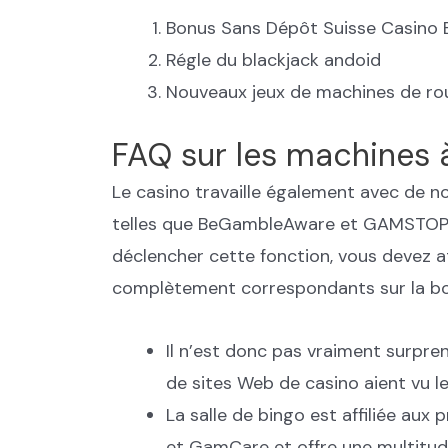
Bonus Sans Dépôt Suisse Casino 
Régle du blackjack andoid
Nouveaux jeux de machines de rou
FAQ sur les machines à
Le casino travaille également avec de 
telles que BeGambleAware et GAMSTOP. L
déclencher cette fonction, vous devez a
complètement correspondants sur la bo
Il n’est donc pas vraiment surpren
de sites Web de casino aient vu le 
La salle de bingo est affiliée a
et GamCare et offre une multitud