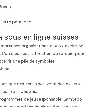
Bonus
lette pour ipad
 sous en ligne suisses
nombreuses organisations d’auto-exclusion
’un d’eux est la fonction de re-spin, pour
tterrir une pile de symboles
bine.
ant que des centaines, voire des milliers,
jour au fil des ans.
ux programmes de jeu responsable GamStop
e de promotions de bingo équitables et