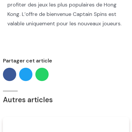
profiter des jeux les plus populaires de Hong
Kong. L’offre de bienvenue Captain Spins est
valable uniquement pour les nouveaux joueurs.
Partager cet article
Autres articles