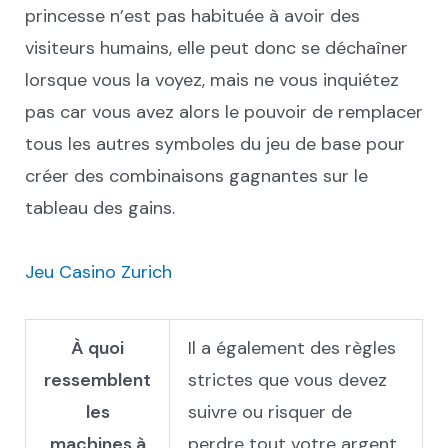
princesse n’est pas habituée à avoir des
visiteurs humains, elle peut donc se déchaîner
lorsque vous la voyez, mais ne vous inquiétez
pas car vous avez alors le pouvoir de remplacer
tous les autres symboles du jeu de base pour
créer des combinaisons gagnantes sur le
tableau des gains.
Jeu Casino Zurich
À quoi
Il a également des règles
ressemblent
strictes que vous devez
les
suivre ou risquer de
machines à
perdre tout votre argent