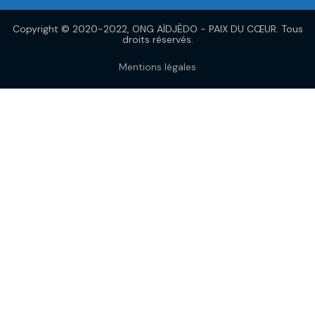
Copyright © 2020-2022, ONG AÏDJÈDO - PAIX DU CŒUR. Tous
droits réservés.
Mentions légales