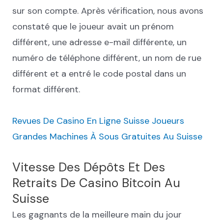
sur son compte. Après vérification, nous avons
constaté que le joueur avait un prénom
différent, une adresse e-mail différente, un
numéro de téléphone différent, un nom de rue
différent et a entré le code postal dans un
format différent.
Revues De Casino En Ligne Suisse Joueurs
Grandes Machines À Sous Gratuites Au Suisse
Vitesse Des Dépôts Et Des
Retraits De Casino Bitcoin Au
Suisse
Les gagnants de la meilleure main du jour