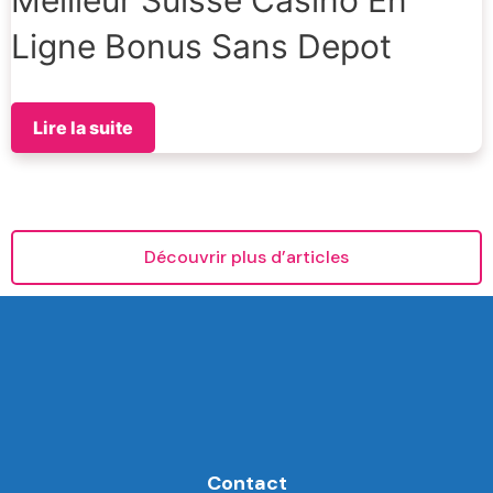
Meilleur Suisse Casino En
Ligne Bonus Sans Depot
Lire la suite
Découvrir plus d’articles
F
T
Y
I
a
w
o
n
c
i
u
s
e
t
t
t
Contact