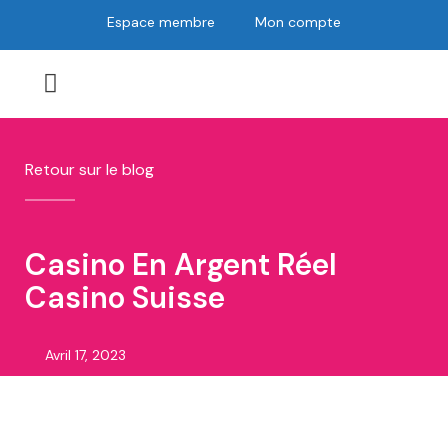
Aller
Espace membre
Mon compte
au
contenu
Menu
Retour sur le blog
Casino En Argent Réel
Casino Suisse
Avril 17, 2023