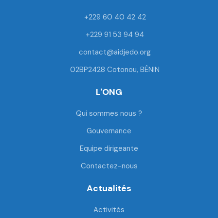
b
t
u
a
o
e
b
g
+229 60 40 42 42
o
r
e
r
k
a
+229 91 53 94 94
m
contact@aidjedo.org
02BP2428 Cotonou, BÉNIN
L'ONG
Qui sommes nous ?
Gouvernance
Equipe dirigeante
Contactez-nous
Actualités
Activités