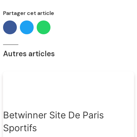
Partager cet article
Autres articles
Betwinner Site De Paris
Sportifs