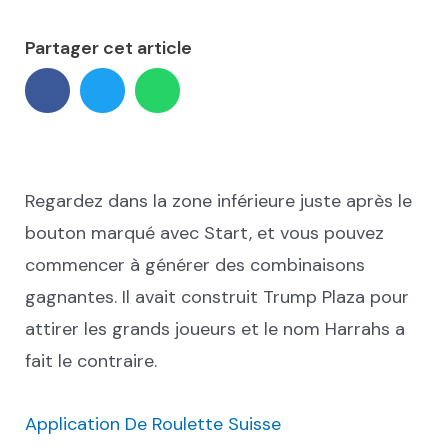
Partager cet article
Regardez dans la zone inférieure juste après le
bouton marqué avec Start, et vous pouvez
commencer à générer des combinaisons
gagnantes. Il avait construit Trump Plaza pour
attirer les grands joueurs et le nom Harrahs a
fait le contraire.
Application De Roulette Suisse