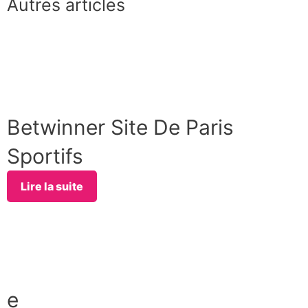
Autres articles
Betwinner Site De Paris
Sportifs
Lire la suite
e