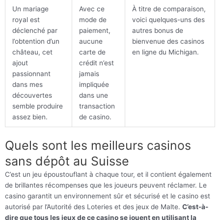
Un mariage
Avec ce
À titre de comparaison,
royal est
mode de
voici quelques-uns des
déclenché par
paiement,
autres bonus de
l’obtention d’un
aucune
bienvenue des casinos
château, cet
carte de
en ligne du Michigan.
ajout
crédit n’est
passionnant
jamais
dans mes
impliquée
découvertes
dans une
semble produire
transaction
assez bien.
de casino.
Quels sont les meilleurs casinos
sans dépôt au Suisse
C’est un jeu époustouflant à chaque tour, et il contient également
de brillantes récompenses que les joueurs peuvent réclamer. Le
casino garantit un environnement sûr et sécurisé et le casino est
autorisé par l’Autorité des Loteries et des jeux de Malte.
C’est-à-
dire que tous les jeux de ce casino se jouent en utilisant la