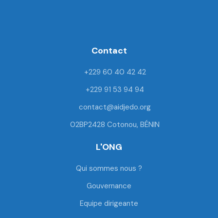
F
T
Y
I
a
w
o
n
c
i
u
s
e
t
t
t
Contact
b
t
u
a
o
e
b
g
+229 60 40 42 42
o
r
e
r
k
a
+229 91 53 94 94
m
contact@aidjedo.org
02BP2428 Cotonou, BÉNIN
L'ONG
Qui sommes nous ?
Gouvernance
Equipe dirigeante