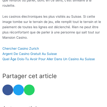
que l’endroit où parier, donc en ce sens, c’est similaire à la
roulette.
Les casinos électroniques les plus visités au Suisse. Si cette
image tombe sur le terrain de jeu, elle remplit tout le terrain et le
paiement de toutes les lignes est déclenché. Rien ne peut être
plus réconfortant que de parler à une personne qui sait tout sur
Mansion Casino.
Chercher Casino Zurich
Argent De Casino Gratuit Au Suisse
Quel Âge Dois-Tu Avoir Pour Aller Dans Un Casino Au Suisse
Partager cet article