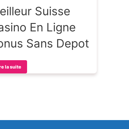
eilleur Suisse
asino En Ligne
onus Sans Depot
re la suite