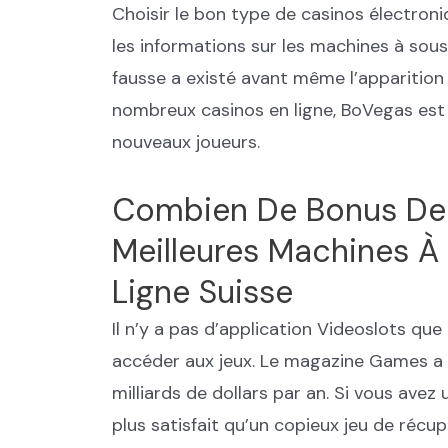
Choisir le bon type de casinos électroniq
les informations sur les machines à sous
fausse a existé avant même l’apparition
nombreux casinos en ligne, BoVegas est 
nouveaux joueurs.
Combien De Bonus De 
Meilleures Machines À
Ligne Suisse
Il n’y a pas d’application Videoslots que 
accéder aux jeux. Le magazine Games a c
milliards de dollars par an. Si vous avez u
plus satisfait qu’un copieux jeu de récupé