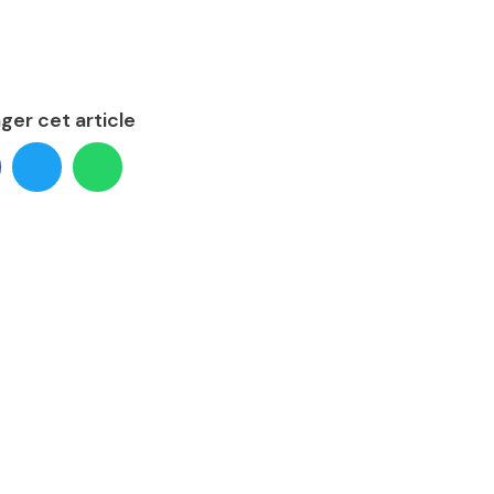
ger cet article