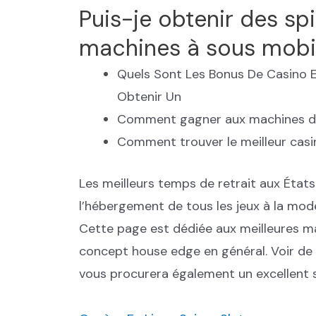
Puis-je obtenir des spi
machines à sous mobi
Quels Sont Les Bonus De Casino 
Obtenir Un
Comment gagner aux machines de 
Comment trouver le meilleur casin
Les meilleurs temps de retrait aux États-
l’hébergement de tous les jeux à la mod
Cette page est dédiée aux meilleures m
concept house edge en général. Voir de
vous procurera également un excellent s