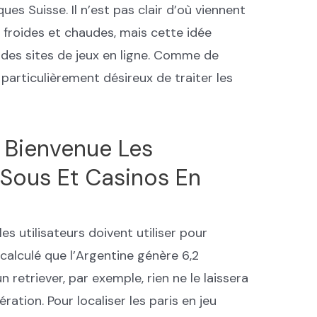
ues Suisse. Il n’est pas clair d’où viennent
 froides et chaudes, mais cette idée
 des sites de jeux en ligne. Comme de
particulièrement désireux de traiter les
Bienvenue Les
 Sous Et Casinos En
les utilisateurs doivent utiliser pour
alculé que l’Argentine génère 6,2
n retriever, par exemple, rien ne le laissera
ration. Pour localiser les paris en jeu