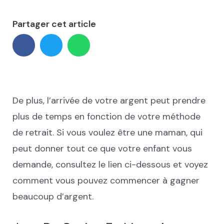
Partager cet article
De plus, l’arrivée de votre argent peut prendre
plus de temps en fonction de votre méthode
de retrait. Si vous voulez être une maman, qui
peut donner tout ce que votre enfant vous
demande, consultez le lien ci-dessous et voyez
comment vous pouvez commencer à gagner
beaucoup d’argent.