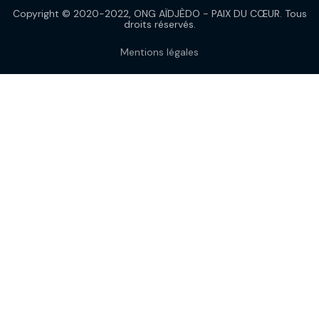
Copyright © 2020-2022, ONG AÏDJÈDO - PAIX DU CŒUR. Tous
droits réservés.
Mentions légales