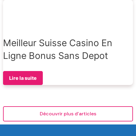
Meilleur Suisse Casino En
Ligne Bonus Sans Depot
Lire la suite
Découvrir plus d’articles