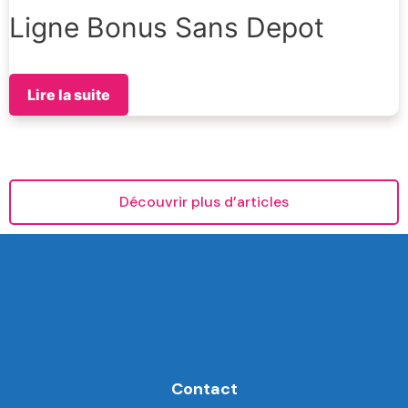
Ligne Bonus Sans Depot
Lire la suite
Découvrir plus d’articles
F
T
Y
I
a
w
o
n
c
i
u
s
e
t
t
t
Contact
b
t
u
a