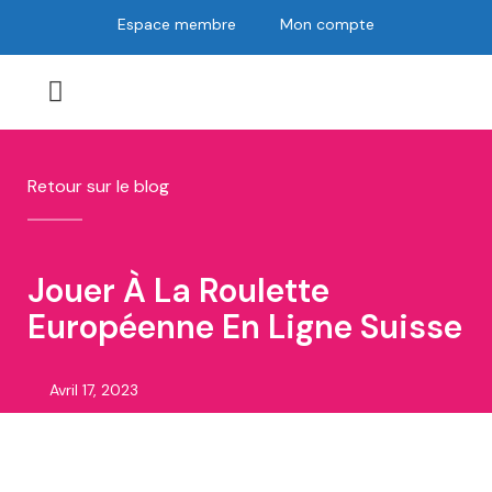
Aller
Espace membre
Mon compte
au
contenu
Menu
Retour sur le blog
Jouer À La Roulette
Européenne En Ligne Suisse
Avril 17, 2023