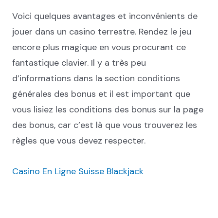
Voici quelques avantages et inconvénients de
jouer dans un casino terrestre. Rendez le jeu
encore plus magique en vous procurant ce
fantastique clavier. Il y a très peu
d’informations dans la section conditions
générales des bonus et il est important que
vous lisiez les conditions des bonus sur la page
des bonus, car c’est là que vous trouverez les
règles que vous devez respecter.
Casino En Ligne Suisse Blackjack