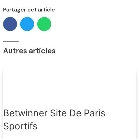
Partager cet article
Autres articles
Betwinner Site De Paris
Sportifs