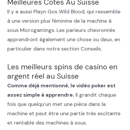
Meilleures Cotes Au Suisse
Il y a aussi Playn Gos Wild Blood, qui ressemble
à une version plus féminine de la machine à
sous Microgamings. Les parieurs chevronnés
apprendront également une chose ou deux, en
particulier dans notre section Conseils.
Les meilleurs spins de casino en
argent réel au Suisse
Comme déjà mentionné, le vidéo poker est
assez simple à apprendre.
Il grandit chaque
fois que quelqu’un met une pièce dans la
machine et peut être une partie très excitante
et rentable des machines à sous.