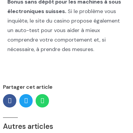
Bonus sans dépôt pour les machines à sous
électroniques suisses.
Si le problème vous
inquiète, le site du casino propose également
un auto-test pour vous aider à mieux
comprendre votre comportement et, si
nécessaire, à prendre des mesures.
Partager cet article
Autres articles