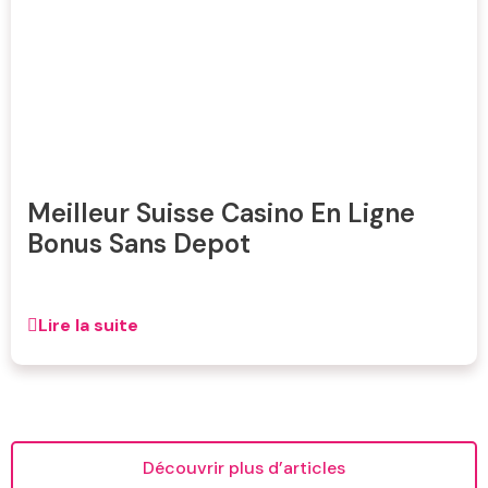
Meilleur Suisse Casino En Ligne
Bonus Sans Depot
Lire la suite
Découvrir plus d’articles