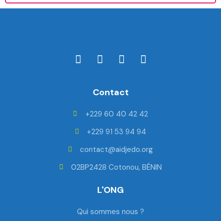
F
T
Y
I
a
w
o
n
c
i
u
s
e
t
t
t
Contact
b
t
u
a
o
e
b
g
+229 60 40 42 42
o
r
e
r
k
a
+229 91 53 94 94
m
contact@aidjedo.org
02BP2428 Cotonou, BÉNIN
L'ONG
Qui sommes nous ?