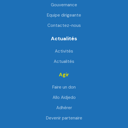
Gouvernance
Equipe dirigeante
Contactez-nous
Actualités
Activités
Actualités
Agir
Faire un don
Allo Aidjedo
Adhérer
Devenir partenaire