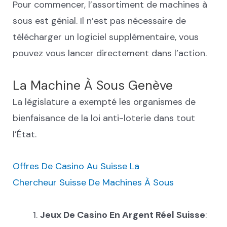
Pour commencer, l’assortiment de machines à
sous est génial. Il n’est pas nécessaire de
télécharger un logiciel supplémentaire, vous
pouvez vous lancer directement dans l’action.
La Machine À Sous Genève
La législature a exempté les organismes de
bienfaisance de la loi anti-loterie dans tout
l’État.
Offres De Casino Au Suisse La
Chercheur Suisse De Machines À Sous
Jeux De Casino En Argent Réel Suisse
: