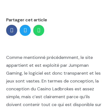
Partager cet article
Comme mentionné précédemment, le site
appartient et est exploité par Jumpman
Gaming, le logiciel est donc transparent et les
jeux sont vastes. En termes de conception, la
conception du Casino Ladbrokes est assez
simple, mais c’est clairement parce qu’ils
doivent contenir tout ce qui est disponible sur