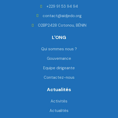
k
a
+229 91 53 94 94
m
contact@aidjedo.org
02BP2428 Cotonou, BÉNIN
L'ONG
Qui sommes nous ?
Gouvernance
Equipe dirigeante
Contactez-nous
Actualités
Activités
Actualités