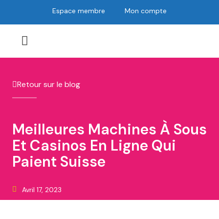
Aller
Espace membre
Mon compte
au
contenu
Menu
Retour sur le blog
Meilleures Machines À Sous
Et Casinos En Ligne Qui
Paient Suisse
Avril 17, 2023