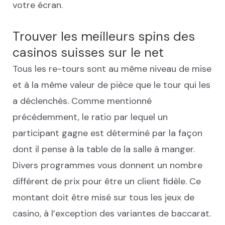
votre écran.
Trouver les meilleurs spins des
casinos suisses sur le net
Tous les re-tours sont au même niveau de mise
et à la même valeur de pièce que le tour qui les
a déclenchés. Comme mentionné
précédemment, le ratio par lequel un
participant gagne est déterminé par la façon
dont il pense à la table de la salle à manger.
Divers programmes vous donnent un nombre
différent de prix pour être un client fidèle. Ce
montant doit être misé sur tous les jeux de
casino, à l’exception des variantes de baccarat.