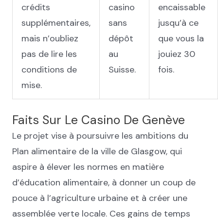
crédits
casino
encaissable
supplémentaires,
sans
jusqu’à ce
mais n’oubliez
dépôt
que vous la
pas de lire les
au
jouiez 30
conditions de
Suisse.
fois.
mise.
Faits Sur Le Casino De Genève
Le projet vise à poursuivre les ambitions du
Plan alimentaire de la ville de Glasgow, qui
aspire à élever les normes en matière
d’éducation alimentaire, à donner un coup de
pouce à l’agriculture urbaine et à créer une
assemblée verte locale. Ces gains de temps