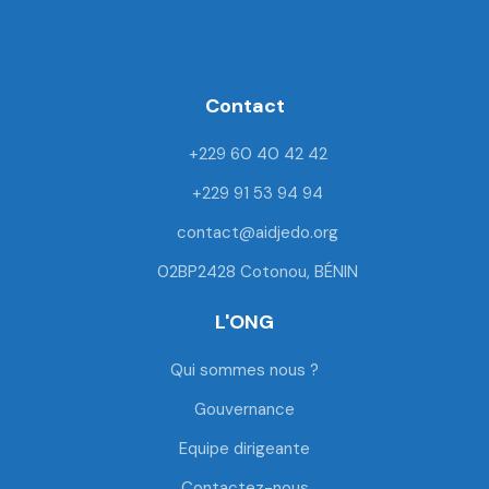
F
T
Y
I
a
w
o
n
c
i
u
s
e
t
t
t
Contact
b
t
u
a
o
e
b
g
+229 60 40 42 42
o
r
e
r
k
a
+229 91 53 94 94
m
contact@aidjedo.org
02BP2428 Cotonou, BÉNIN
L'ONG
Qui sommes nous ?
Gouvernance
Equipe dirigeante
Contactez-nous