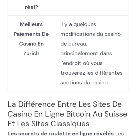
réel?
Meilleurs
Il y a quelques
Paiements De
modifications du casino
Casino En
de bureau,
Zurich
principalement dans
l’endroit où vous
trouverez les différentes
sections du casino.
La Différence Entre Les Sites De
Casino En Ligne Bitcoin Au Suisse
Et Les Sites Classiques
Les secrets de roulette en ligne révélés
Les