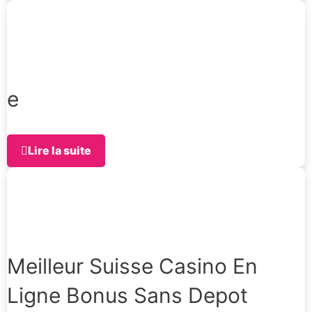
e
Lire la suite
Meilleur Suisse Casino En
Ligne Bonus Sans Depot