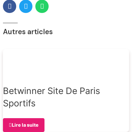
Autres articles
Betwinner Site De Paris
Sportifs
Lire la suite