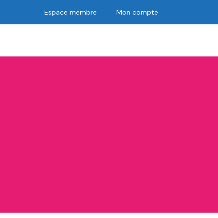
Espace membre
Mon compte