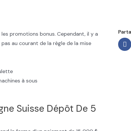
Parta
 les promotions bonus. Cependant, il y a
pas au courant de la règle de la mise
ulette
machines à sous
gne Suisse Dépôt De 5