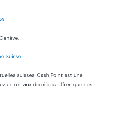
se
 Genève.
ne Suisse
uelles suisses. Cash Point est une
tez un œil aux dernières offres que nos