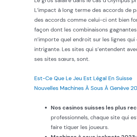
Le gros salaire dans le cas d’Olympus p
L’impact à long terme des accords de pa
des accords comme celui-ci ont bien fon
façon dont les combinaisons gagnantes
n’importe quel endroit sur les lignes qui
intrigante. Les sites qui s’entendent ave
ses sites sœurs, sont.
Est-Ce Que Le Jeu Est Légal En Suisse
Nouvelles Machines À Sous À Genève 2
Nos casinos suisses les plus r
professionnels, chaque site qui e
faire tiquer les joueurs.
Machines à sous jackpots 2023: