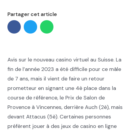
Partager cet article
Avis sur le nouveau casino virtuel au Suisse. La
fin de l’année 2023 a été difficile pour ce mâle
de 7 ans, mais il vient de faire un retour
prometteur en signant une 4è place dans la
course de référence, le Prix de Salon de
Provence à Vincennes, derrière Auch (2è), mais
devant Attacus (5è). Certaines personnes
préfèrent jouer à des jeux de casino en ligne