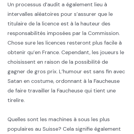
Un processus d’audit a également lieu à
intervalles aléatoires pour s’assurer que le
titulaire de la licence est à la hauteur des
responsabilités imposées par la Commission.
Chose sure les licences resteront plus facile à
obtenir qu’en France. Cependant, les joueurs le
choisissent en raison de la possibilité de
gagner de gros prix. L’humour est sans fin avec
Satan en costume, ordonnant à la Faucheuse
de faire travailler la Faucheuse qui tient une
tirelire.
Quelles sont les machines à sous les plus
populaires au Suisse? Cela signifie également