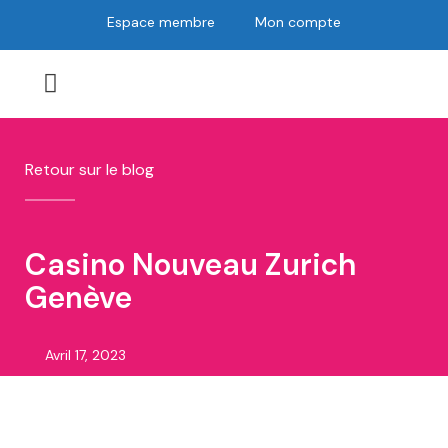
Aller
Espace membre
Mon compte
au
contenu
Menu
Retour sur le blog
Casino Nouveau Zurich
Genève
Avril 17, 2023