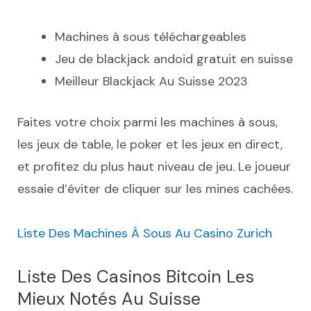
Machines à sous téléchargeables
Jeu de blackjack andoid gratuit en suisse
Meilleur Blackjack Au Suisse 2023
Faites votre choix parmi les machines à sous,
les jeux de table, le poker et les jeux en direct,
et profitez du plus haut niveau de jeu. Le joueur
essaie d’éviter de cliquer sur les mines cachées.
Liste Des Machines À Sous Au Casino Zurich
Liste Des Casinos Bitcoin Les
Mieux Notés Au Suisse