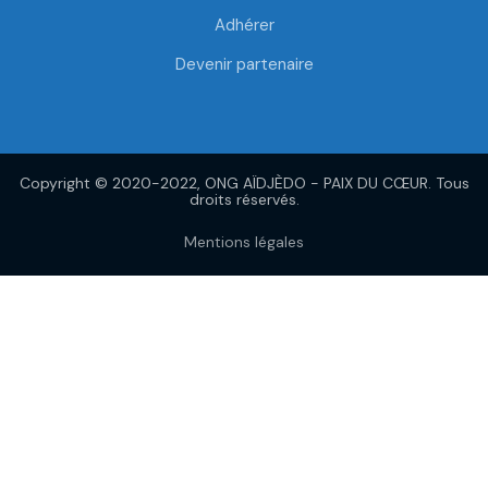
Adhérer
Devenir partenaire
Copyright © 2020-2022, ONG AÏDJÈDO - PAIX DU CŒUR. Tous
droits réservés.
Mentions légales