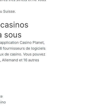
u Suisse.
 casinos
à sous
’application Casino Planet,
6 fournisseurs de logiciels
ux de casino. Vous pouvez
, Allemand et 16 autres
te
sino