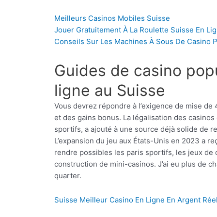
Meilleurs Casinos Mobiles Suisse
Jouer Gratuitement À La Roulette Suisse En Li
Conseils Sur Les Machines À Sous De Casino P
Guides de casino popu
ligne au Suisse
Vous devrez répondre à l’exigence de mise de 
et des gains bonus. La légalisation des casinos e
sportifs, a ajouté à une source déjà solide de rec
L’expansion du jeu aux États-Unis en 2023 a reç
rendre possibles les paris sportifs, les jeux de 
construction de mini-casinos. J’ai eu plus de c
quarter.
Suisse Meilleur Casino En Ligne En Argent Rée