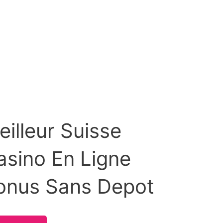
eilleur Suisse
asino En Ligne
onus Sans Depot