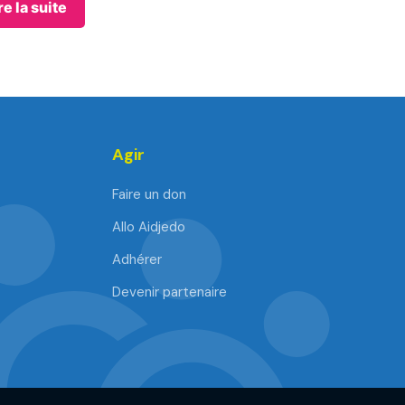
re la suite
Agir
Faire un don
Allo Aidjedo
Adhérer
Devenir partenaire