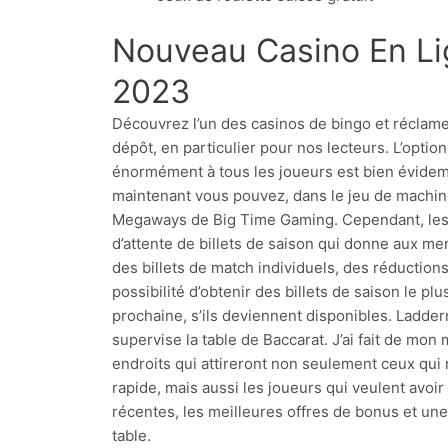
Nouveau Casino En Li
2023
Découvrez l’un des casinos de bingo et réclam
dépôt, en particulier pour nos lecteurs. L’option
énormément à tous les joueurs est bien évide
maintenant vous pouvez, dans le jeu de machin
Megaways de Big Time Gaming. Cependant, les Bi
d’attente de billets de saison qui donne aux me
des billets de match individuels, des réductions
possibilité d’obtenir des billets de saison le plu
prochaine, s’ils deviennent disponibles. Ladde
supervise la table de Baccarat. J’ai fait de mon
endroits qui attireront non seulement ceux qui 
rapide, mais aussi les joueurs qui veulent avoir
récentes, les meilleures offres de bonus et un
table.