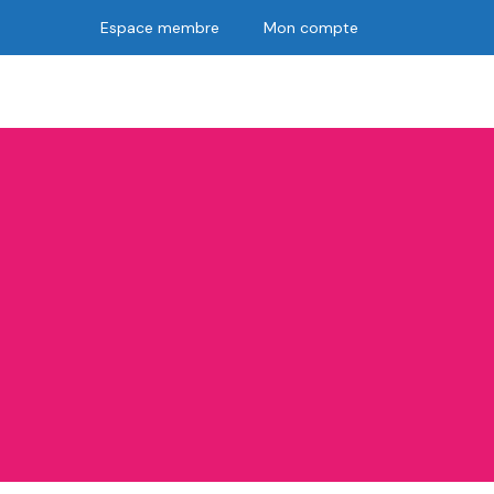
Espace membre
Mon compte