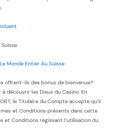
.
ncluent
 Suisse.
Le Monde Entier Au Suisse
sse offrent-ils des bonus de bienvenue?
à découvrir les Dieux du Casino. En
ORT, le Titulaire du Compte accepte qu’il
ermes et Conditions présents dans cette
s et Conditions régissant l’utilisation du