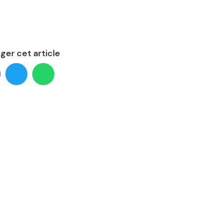
ger cet article