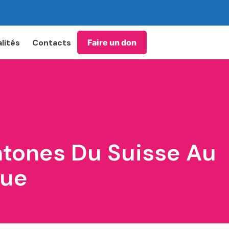
lités
Contacts
Faire un don
tones Du Suisse Au
que