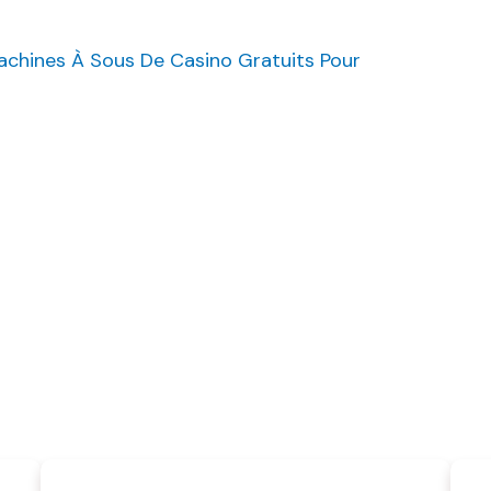
chines À Sous De Casino Gratuits Pour