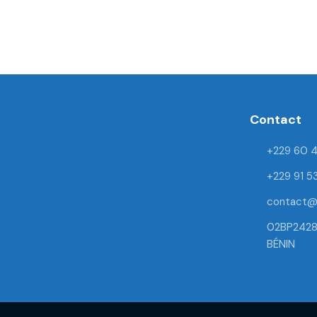
Contact
F
T
Y
I
+229 60 
a
w
o
n
c
i
u
s
+229 91 5
e
t
t
t
b
t
u
a
contact@a
o
e
b
g
02BP2428
o
r
e
r
BÉNIN
k
a
m