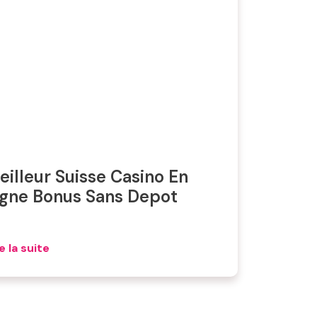
eilleur Suisse Casino En
igne Bonus Sans Depot
e la suite