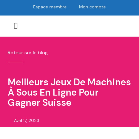
Aller
Espace membre
Mon compte
au
contenu
Menu
Retour sur le blog
Meilleurs Jeux De Machines
À Sous En Ligne Pour
Gagner Suisse
Avril 17, 2023