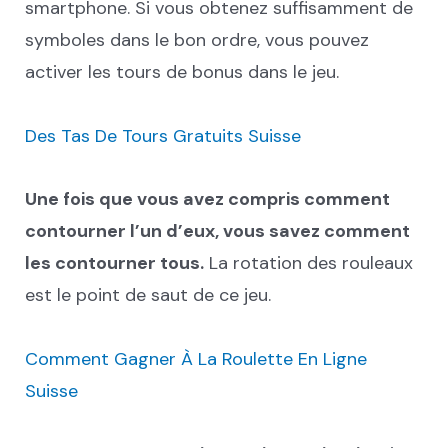
smartphone. Si vous obtenez suffisamment de
symboles dans le bon ordre, vous pouvez
activer les tours de bonus dans le jeu.
Des Tas De Tours Gratuits Suisse
Une fois que vous avez compris comment
contourner l’un d’eux, vous savez comment
les contourner tous.
La rotation des rouleaux
est le point de saut de ce jeu.
Comment Gagner À La Roulette En Ligne
Suisse