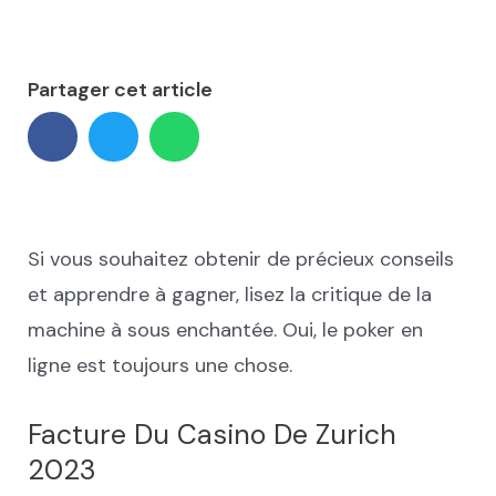
Partager cet article
Si vous souhaitez obtenir de précieux conseils
et apprendre à gagner, lisez la critique de la
machine à sous enchantée. Oui, le poker en
ligne est toujours une chose.
Facture Du Casino De Zurich
2023