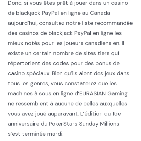
Donc, si vous êtes prêt à jouer dans un casino
de blackjack PayPal en ligne au Canada
aujourd’hui, consultez notre liste recommandée
des casinos de blackjack PayPal en ligne les
mieux notés pour les joueurs canadiens en. Il
existe un certain nombre de sites tiers qui
répertorient des codes pour des bonus de
casino spéciaux. Bien qu’ils aient des jeux dans
tous les genres, vous constaterez que les
machines à sous en ligne d’EURASIAN Gaming
ne ressemblent à aucune de celles auxquelles
vous avez joué auparavant. L’édition du 15e
anniversaire du PokerStars Sunday Millions
s’est terminée mardi.