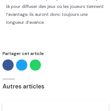
là pour diffuser des jeux où les joueurs tiennent
l’avantage, ils auront donc toujours une
longueur d’avance.
Partager cet article
Autres articles