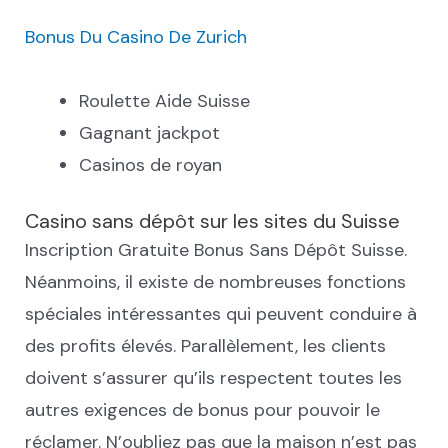
Bonus Du Casino De Zurich
Roulette Aide Suisse
Gagnant jackpot
Casinos de royan
Casino sans dépôt sur les sites du Suisse
Inscription Gratuite Bonus Sans Dépôt Suisse.
Néanmoins, il existe de nombreuses fonctions
spéciales intéressantes qui peuvent conduire à
des profits élevés. Parallèlement, les clients
doivent s’assurer qu’ils respectent toutes les
autres exigences de bonus pour pouvoir le
réclamer. N’oubliez pas que la maison n’est pas