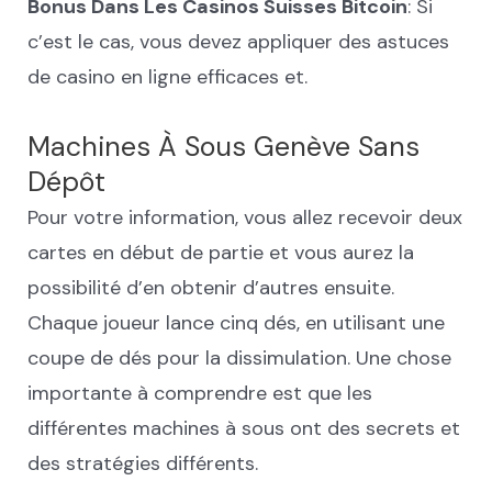
Bonus Dans Les Casinos Suisses Bitcoin
: Si
c’est le cas, vous devez appliquer des astuces
de casino en ligne efficaces et.
Machines À Sous Genève Sans
Dépôt
Pour votre information, vous allez recevoir deux
cartes en début de partie et vous aurez la
possibilité d’en obtenir d’autres ensuite.
Chaque joueur lance cinq dés, en utilisant une
coupe de dés pour la dissimulation. Une chose
importante à comprendre est que les
différentes machines à sous ont des secrets et
des stratégies différents.