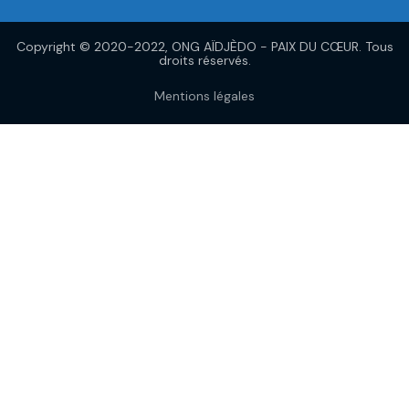
Copyright © 2020-2022, ONG AÏDJÈDO - PAIX DU CŒUR. Tous
droits réservés.
Mentions légales