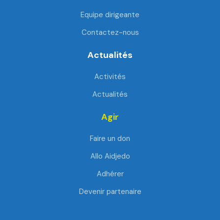
Equipe dirigeante
Contactez-nous
Actualités
Activités
Actualités
Agir
Faire un don
Allo Aidjedo
Adhérer
Devenir partenaire