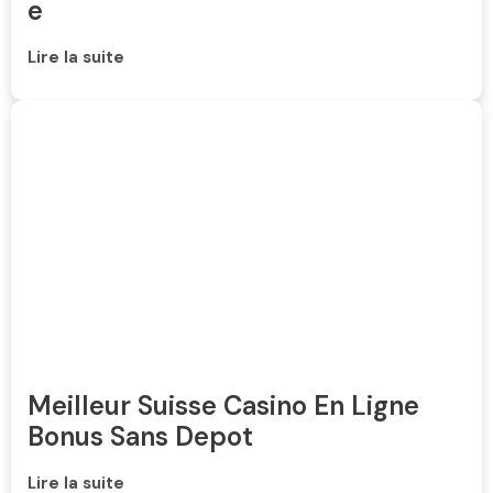
e
Lire la suite
Meilleur Suisse Casino En Ligne
Bonus Sans Depot
Lire la suite