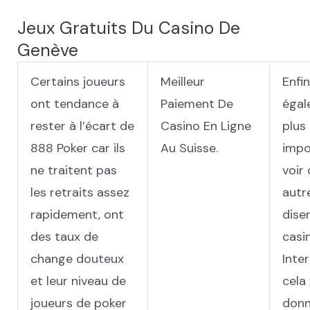
Jeux Gratuits Du Casino De
Genève
Certains joueurs
Meilleur
Enfin
ont tendance à
Paiement De
égal
rester à l’écart de
Casino En Ligne
plus
888 Poker car ils
Au Suisse.
impo
ne traitent pas
voir 
les retraits assez
autr
rapidement, ont
dise
des taux de
casi
change douteux
Inter
et leur niveau de
cela
joueurs de poker
donn