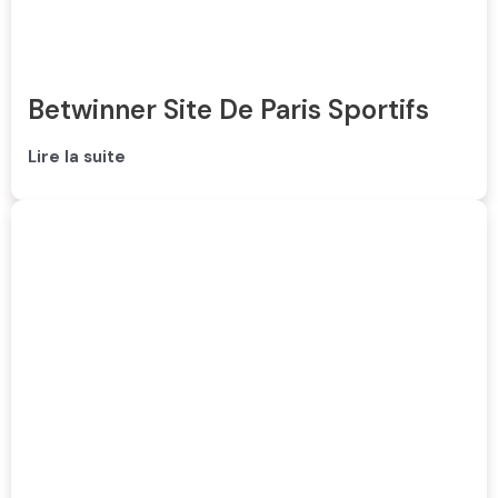
Betwinner Site De Paris Sportifs
Lire la suite