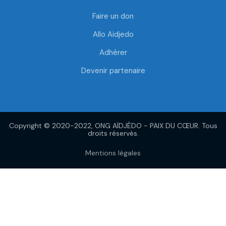
Faire un don
Allo Aidjedo
Adhérer
Devenir partenaire
Copyright © 2020-2022, ONG AÏDJÈDO - PAIX DU CŒUR. Tous
droits réservés.
Mentions légales