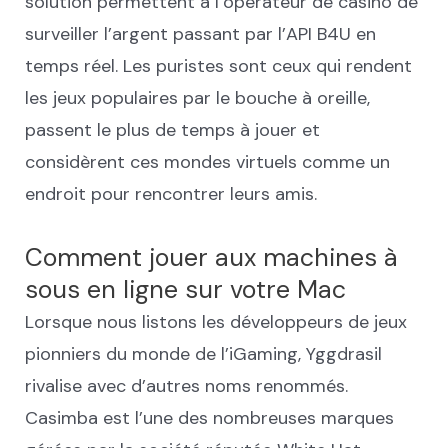
solution permettent à l’opérateur de casino de
surveiller l’argent passant par l’API B4U en
temps réel. Les puristes sont ceux qui rendent
les jeux populaires par le bouche à oreille,
passent le plus de temps à jouer et
considèrent ces mondes virtuels comme un
endroit pour rencontrer leurs amis.
Comment jouer aux machines à
sous en ligne sur votre Mac
Lorsque nous listons les développeurs de jeux
pionniers du monde de l’iGaming, Yggdrasil
rivalise avec d’autres noms renommés.
Casimba est l’une des nombreuses marques