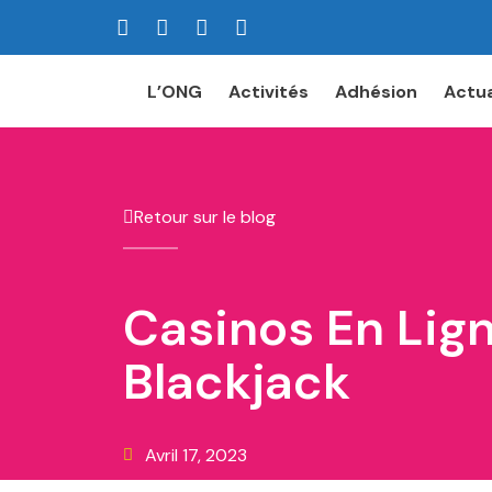
Aller
F
T
Y
I
au
a
w
o
n
contenu
c
i
u
s
e
t
t
t
L’ONG
Activités
Adhésion
Actua
b
t
u
a
o
e
b
g
o
r
e
r
k
a
m
Retour sur le blog
Casinos En Lig
Blackjack
Avril 17, 2023