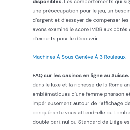
disponibles.
Les comportements qui sig
une préoccupation pour le jeu, un beso
d’argent et d’essayer de compenser les 
avons examiné le score IMDB aux côtés d
d’experts pour le découvrir.
Machines À Sous Genève À 3 Rouleaux
FAQ sur les casinos en ligne au Suisse.
dans le luxe et la richesse de la Rome a
emblématiques d’une femme pharaon et 
impérieusement autour de l’affichage de
conquérante vous attend-elle ou tomb
double pari, nul ou Standard de Liège es