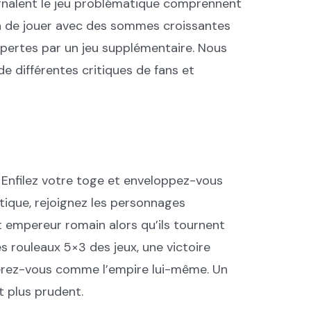
nalent le jeu problématique comprennent
in de jouer avec des sommes croissantes
pertes par un jeu supplémentaire. Nous
e différentes critiques de fans et
Enfilez votre toge et enveloppez-vous
ntique, rejoignez les personnages
empereur romain alors qu’ils tournent
s rouleaux 5×3 des jeux, une victoire
erez-vous comme l’empire lui-même. Un
t plus prudent.