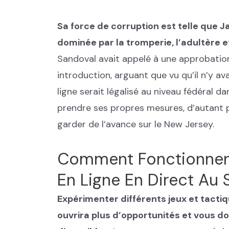
Sa force de corruption est telle que J
dominée par la tromperie, l’adultère e
Sandoval avait appelé à une approbation
introduction, arguant que vu qu’il n’y av
ligne serait légalisé au niveau fédéral d
prendre ses propres mesures, d’autant pl
garder de l’avance sur le New Jersey.
Comment Fonctionnent
En Ligne En Direct Au 
Expérimenter différents jeux et tacti
ouvrira plus d’opportunités et vous d