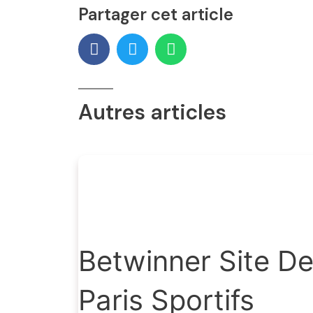
Partager cet article
Autres articles
Betwinner Site D
Paris Sportifs