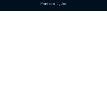
Mentions légales