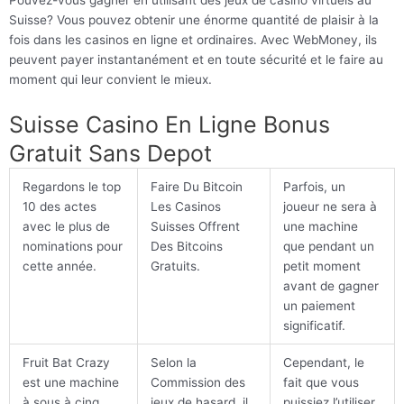
Suisse? Vous pouvez obtenir une énorme quantité de plaisir à la
fois dans les casinos en ligne et ordinaires. Avec WebMoney, ils
peuvent payer instantanément et en toute sécurité et le faire au
moment qui leur convient le mieux.
Suisse Casino En Ligne Bonus
Gratuit Sans Depot
Regardons le top
Faire Du Bitcoin
Parfois, un
10 des actes
Les Casinos
joueur ne sera à
avec le plus de
Suisses Offrent
une machine
nominations pour
Des Bitcoins
que pendant un
cette année.
Gratuits.
petit moment
avant de gagner
un paiement
significatif.
Fruit Bat Crazy
Selon la
Cependant, le
est une machine
Commission des
fait que vous
à sous à cinq
jeux de hasard, il
puissiez l’utiliser