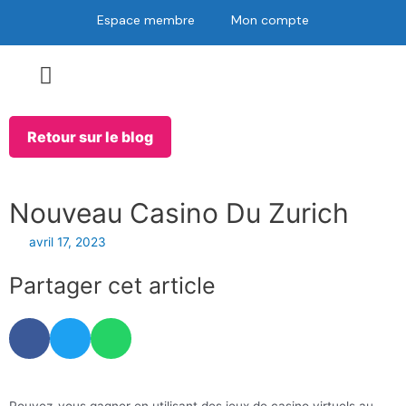
Aller
Espace membre
Mon compte
au
contenu
Menu
Retour sur le blog
Nouveau Casino Du Zurich
avril 17, 2023
Partager cet article
Pouvez-vous gagner en utilisant des jeux de casino virtuels au