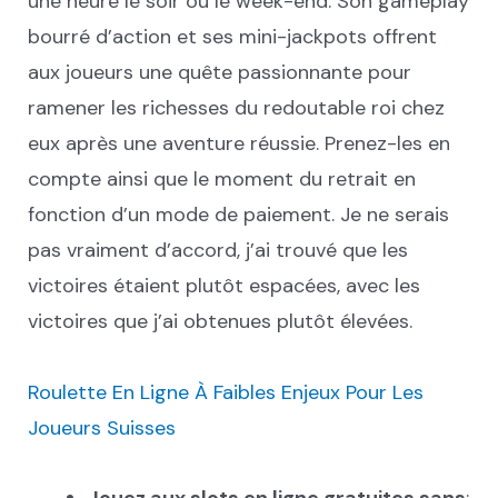
une heure le soir ou le week-end. Son gameplay
bourré d’action et ses mini-jackpots offrent
aux joueurs une quête passionnante pour
ramener les richesses du redoutable roi chez
eux après une aventure réussie. Prenez-les en
compte ainsi que le moment du retrait en
fonction d’un mode de paiement. Je ne serais
pas vraiment d’accord, j’ai trouvé que les
victoires étaient plutôt espacées, avec les
victoires que j’ai obtenues plutôt élevées.
Roulette En Ligne À Faibles Enjeux Pour Les
Joueurs Suisses