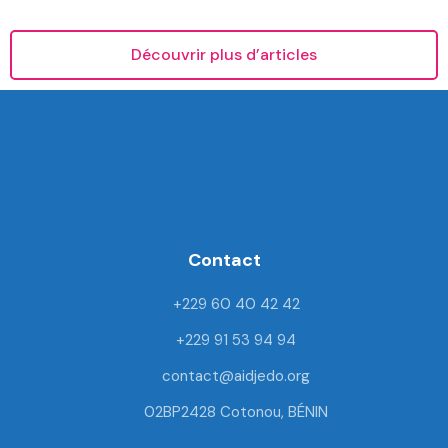
Découvrir plus d’articles
F
T
Y
I
a
w
o
n
c
i
u
s
e
t
t
t
Contact
b
t
u
a
o
e
b
g
+229 60 40 42 42
o
r
e
r
k
a
+229 91 53 94 94
m
contact@aidjedo.org
02BP2428 Cotonou, BÉNIN