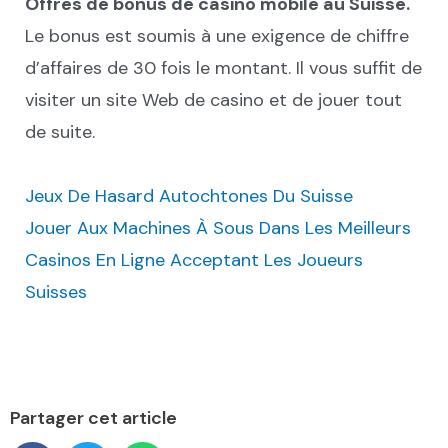
Offres de bonus de casino mobile au Suisse.
Le bonus est soumis à une exigence de chiffre
d’affaires de 30 fois le montant. Il vous suffit de
visiter un site Web de casino et de jouer tout
de suite.
Jeux De Hasard Autochtones Du Suisse
Jouer Aux Machines À Sous Dans Les Meilleurs
Casinos En Ligne Acceptant Les Joueurs
Suisses
Partager cet article