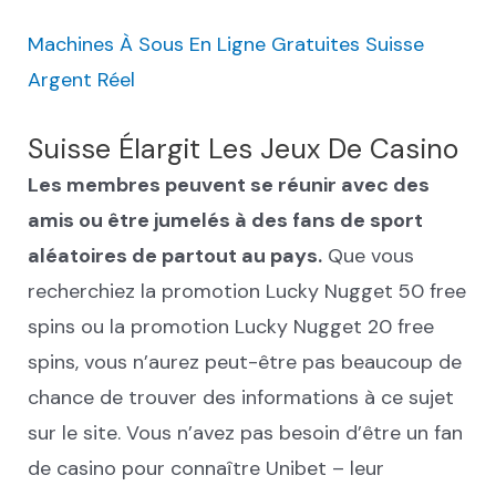
Machines À Sous En Ligne Gratuites Suisse
Argent Réel
Suisse Élargit Les Jeux De Casino
Les membres peuvent se réunir avec des
amis ou être jumelés à des fans de sport
aléatoires de partout au pays.
Que vous
recherchiez la promotion Lucky Nugget 50 free
spins ou la promotion Lucky Nugget 20 free
spins, vous n’aurez peut-être pas beaucoup de
chance de trouver des informations à ce sujet
sur le site. Vous n’avez pas besoin d’être un fan
de casino pour connaître Unibet – leur