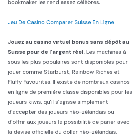
bookmaker les rend assez célèbres.
Jeu De Casino Comparer Suisse En Ligne
Jouez au casino virtuel bonus sans dépôt au
Suisse pour de l’argent réel.
Les machines à
sous les plus populaires sont disponibles pour
jouer comme Starburst, Rainbow Riches et
Fluffy Favourites. Il existe de nombreux casinos
en ligne de première classe disponibles pour les
joueurs kiwis, qu’il s’agisse simplement
d’accepter des joueurs néo-zélandais ou
d’offrir aux joueurs la possibilité de parier avec
la devise officielle du dollar néo-zélandais.