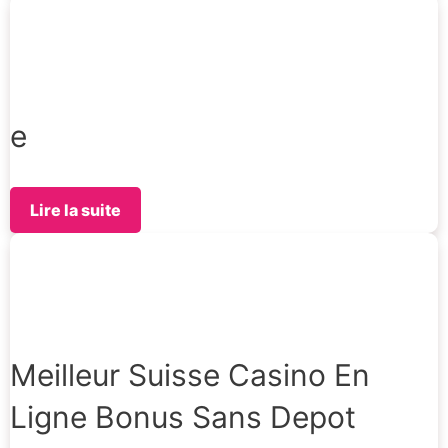
e
Lire la suite
Meilleur Suisse Casino En
Ligne Bonus Sans Depot