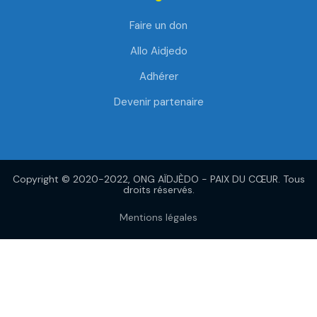
Faire un don
Allo Aidjedo
Adhérer
Devenir partenaire
Copyright © 2020-2022, ONG AÏDJÈDO - PAIX DU CŒUR. Tous
droits réservés.
Mentions légales