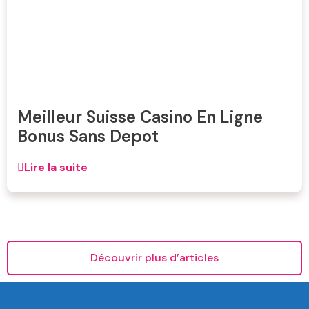
Meilleur Suisse Casino En Ligne
Bonus Sans Depot
Lire la suite
Découvrir plus d’articles