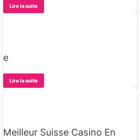
Lire la suite
e
Lire la suite
Meilleur Suisse Casino En