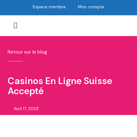
Aller
Espace membre
Mon compte
au
contenu
Menu
Retour sur le blog
Casinos En Ligne Suisse
Accepté
Avril 17, 2023