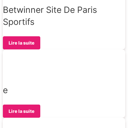
Betwinner Site De Paris
Sportifs
Lire la suite
e
Lire la suite