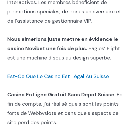
Interactives. Les membres bénéficient de
promotions spéciales, de bonus anniversaire et
de l’assistance de gestionnaire VIP.
Nous aimerions juste mettre en évidence le
casino Novibet une fois de plus.
Eagles’ Flight
est une machine à sous au design superbe.
Est-Ce Que Le Casino Est Légal Au Suisse
Casino En Ligne Gratuit Sans Depot Suisse
: En
fin de compte, j’ai réalisé quels sont les points
forts de Webbyslots et dans quels aspects ce
site perd des points.