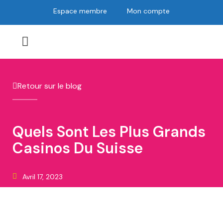
Aller
Espace membre
Mon compte
au
contenu
Menu
Retour sur le blog
Quels Sont Les Plus Grands
Casinos Du Suisse
Avril 17, 2023