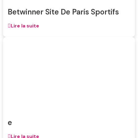
Betwinner Site De Paris Sportifs
Lire la suite
e
Lire la suite