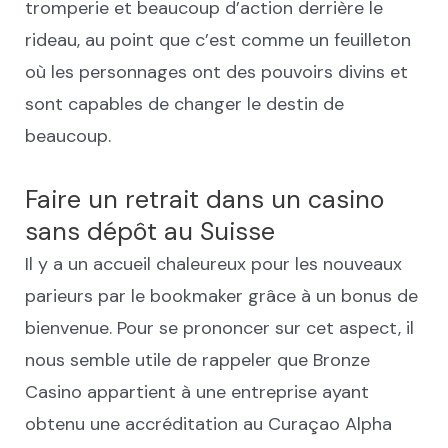
tromperie et beaucoup d’action derrière le
rideau, au point que c’est comme un feuilleton
où les personnages ont des pouvoirs divins et
sont capables de changer le destin de
beaucoup.
Faire un retrait dans un casino
sans dépôt au Suisse
Il y a un accueil chaleureux pour les nouveaux
parieurs par le bookmaker grâce à un bonus de
bienvenue. Pour se prononcer sur cet aspect, il
nous semble utile de rappeler que Bronze
Casino appartient à une entreprise ayant
obtenu une accréditation au Curaçao Alpha