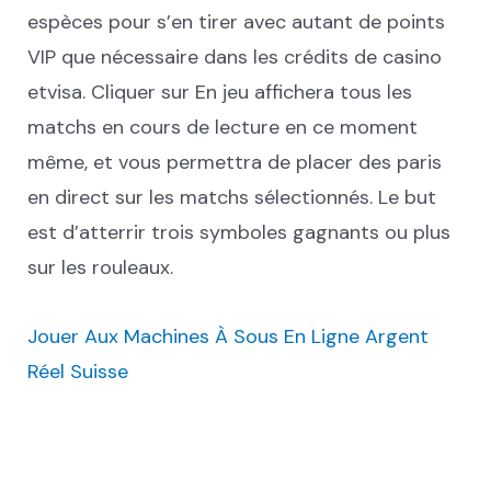
espèces pour s’en tirer avec autant de points
VIP que nécessaire dans les crédits de casino
etvisa. Cliquer sur En jeu affichera tous les
matchs en cours de lecture en ce moment
même, et vous permettra de placer des paris
en direct sur les matchs sélectionnés. Le but
est d’atterrir trois symboles gagnants ou plus
sur les rouleaux.
Jouer Aux Machines À Sous En Ligne Argent
Réel Suisse