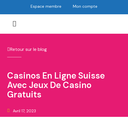
Aller
Espace membre
Mon compte
au
contenu
Menu
Retour sur le blog
Casinos En Ligne Suisse
Avec Jeux De Casino
Gratuits
Avril 17, 2023