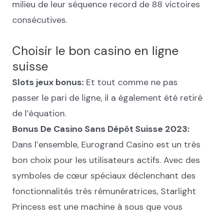
milieu de leur séquence record de 88 victoires
consécutives.
Choisir le bon casino en ligne
suisse
Slots jeux bonus:
Et tout comme ne pas
passer le pari de ligne, il a également été retiré
de l’équation.
Bonus De Casino Sans Dépôt Suisse 2023:
Dans l’ensemble, Eurogrand Casino est un très
bon choix pour les utilisateurs actifs. Avec des
symboles de cœur spéciaux déclenchant des
fonctionnalités très rémunératrices, Starlight
Princess est une machine à sous que vous