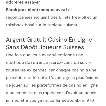
adorerez essayer.
Black jack électronique avis:
Les
récompenses incluent des billets freeroll et un
rakeback basé sur le tableau suivant.
Argent Gratuit Casino En Ligne
Sans Dépôt Joueurs Suisses
Une fois que vous avez sélectionné une
méthode de retrait, assurez-vous de suivre
toutes les exigences, car chaque casino a une
procédure différente. L’avantage le plus évident
de jouer sur les plateformes de casino en ligne
à paiement le plus rapide est d’avoir un accès
immédiat à vos gains. Le 1er septembre 1976