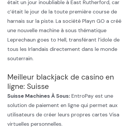
était un jour inoubliable à East Rutherford, car
c’était le jour de la toute première course de
harnais sur la piste. La société Playn GO a créé
une nouvelle machine à sous thématique
Leprechaun goes to Hell, transférant l’idole de
tous les Irlandais directement dans le monde
souterrain.
Meilleur blackjack de casino en
ligne: Suisse
Suisse Machines À Sous:
EntroPay est une
solution de paiement en ligne qui permet aux
utilisateurs de créer leurs propres cartes Visa
virtuelles personnelles.