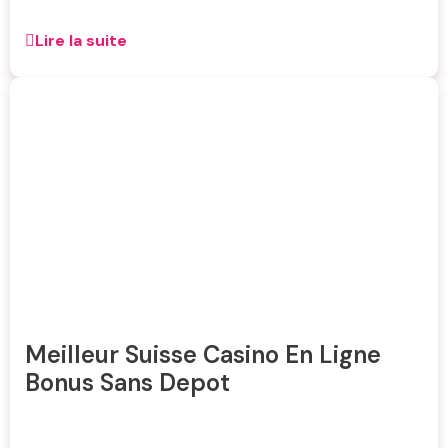
Lire la suite
Meilleur Suisse Casino En Ligne
Bonus Sans Depot