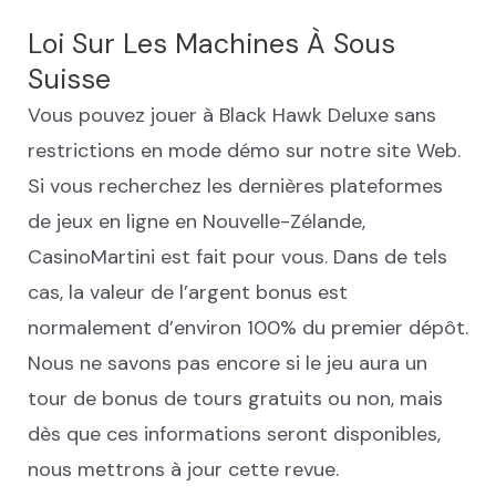
Loi Sur Les Machines À Sous
Suisse
Vous pouvez jouer à Black Hawk Deluxe sans
restrictions en mode démo sur notre site Web.
Si vous recherchez les dernières plateformes
de jeux en ligne en Nouvelle-Zélande,
CasinoMartini est fait pour vous. Dans de tels
cas, la valeur de l’argent bonus est
normalement d’environ 100% du premier dépôt.
Nous ne savons pas encore si le jeu aura un
tour de bonus de tours gratuits ou non, mais
dès que ces informations seront disponibles,
nous mettrons à jour cette revue.