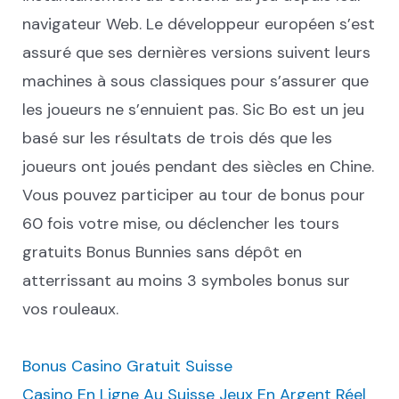
navigateur Web. Le développeur européen s’est
assuré que ses dernières versions suivent leurs
machines à sous classiques pour s’assurer que
les joueurs ne s’ennuient pas. Sic Bo est un jeu
basé sur les résultats de trois dés que les
joueurs ont joués pendant des siècles en Chine.
Vous pouvez participer au tour de bonus pour
60 fois votre mise, ou déclencher les tours
gratuits Bonus Bunnies sans dépôt en
atterrissant au moins 3 symboles bonus sur
vos rouleaux.
Bonus Casino Gratuit Suisse
Casino En Ligne Au Suisse Jeux En Argent Réel