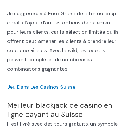
Je suggérerais à Euro Grand de jeter un coup
d’œil à l’ajout d’autres options de paiement
pour leurs clients, car la sélection limitée qu’ils
offrent peut amener les clients à prendre leur
coutume ailleurs. Avec le wild, les joueurs
peuvent compléter de nombreuses
combinaisons gagnantes.
Jeu Dans Les Casinos Suisse
Meilleur blackjack de casino en
ligne payant au Suisse
Il est livré avec des tours gratuits, un symbole