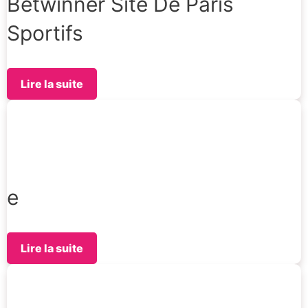
Betwinner Site De Paris
Sportifs
Lire la suite
e
Lire la suite