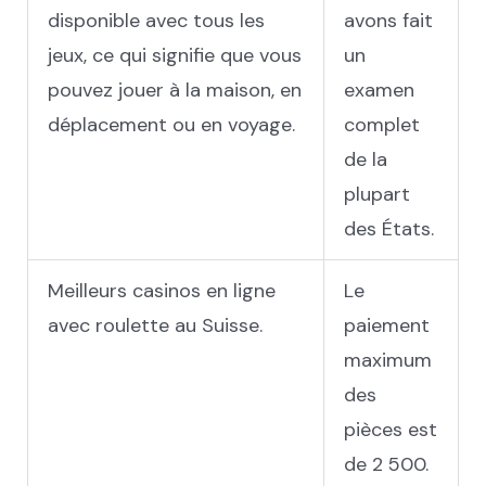
disponible avec tous les
avons fait
jeux, ce qui signifie que vous
un
pouvez jouer à la maison, en
examen
déplacement ou en voyage.
complet
de la
plupart
des États.
Meilleurs casinos en ligne
Le
avec roulette au Suisse.
paiement
maximum
des
pièces est
de 2 500.