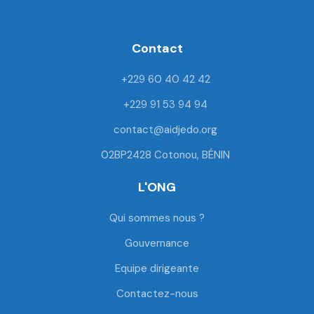
a
w
o
n
c
i
u
s
e
t
t
t
Contact
b
t
u
a
o
e
b
g
+229 60 40 42 42
o
r
e
r
k
a
+229 91 53 94 94
m
contact@aidjedo.org
02BP2428 Cotonou, BÉNIN
L'ONG
Qui sommes nous ?
Gouvernance
Equipe dirigeante
Contactez-nous