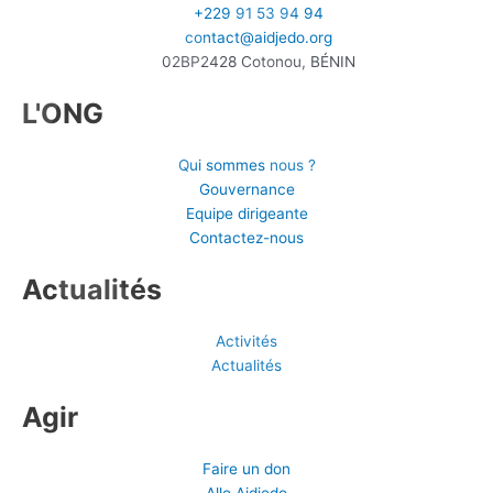
o
r
e
r
+229 91 53 94 94
k
a
contact@aidjedo.org
m
02BP2428 Cotonou, BÉNIN
L'ONG
Qui sommes nous ?
Gouvernance
Equipe dirigeante
Contactez-nous
Actualités
Activités
Actualités
Agir
Faire un don