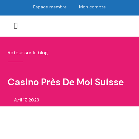
Aller
Espace membre
Mon compte
au
contenu
Menu
Retour sur le blog
Casino Près De Moi Suisse
Avril 17, 2023