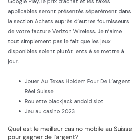
Google Play, le prix d’achat et les taxes
applicables seront présentés séparément dans
la section Achats auprès d’autres fournisseurs
de votre facture Verizon Wireless. Je n’aime
tout simplement pas le fait que les jeux
disponibles soient plutôt lents à se mettre à
jour.
Jouer Au Texas Holdem Pour De L’argent
Réel Suisse
Roulette blackjack andoid slot
Jeu au casino 2023
Quel est le meilleur casino mobile au Suisse
pour gagner de l’argent?