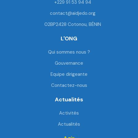
k
a
+229 91 53 94 94
m
contact@aidjedo.org
02BP2428 Cotonou, BÉNIN
L'ONG
Qui sommes nous ?
Gouvernance
Equipe dirigeante
Contactez-nous
Actualités
Activités
Actualités