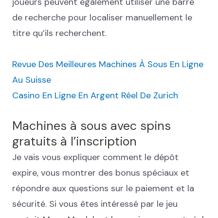
joueurs peuvent également utiliser une barre
de recherche pour localiser manuellement le
titre qu’ils recherchent.
Revue Des Meilleures Machines À Sous En Ligne
Au Suisse
Casino En Ligne En Argent Réel De Zurich
Machines à sous avec spins
gratuits à l’inscription
Je vais vous expliquer comment le dépôt
expire, vous montrer des bonus spéciaux et
répondre aux questions sur le paiement et la
sécurité. Si vous êtes intéressé par le jeu