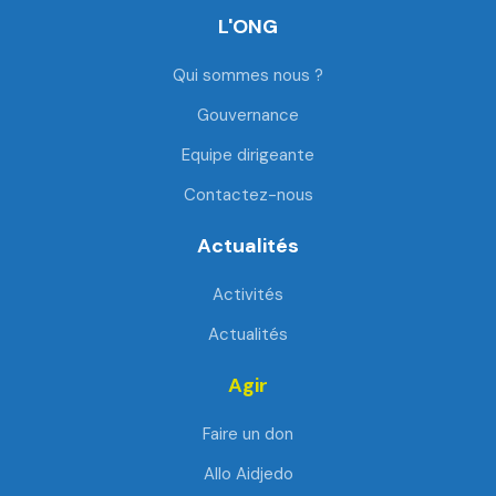
L'ONG
Qui sommes nous ?
Gouvernance
Equipe dirigeante
Contactez-nous
Actualités
Activités
Actualités
Agir
Faire un don
Allo Aidjedo