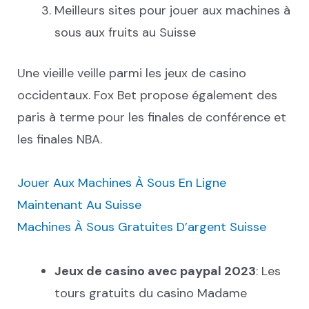
Meilleurs sites pour jouer aux machines à
sous aux fruits au Suisse
Une vieille veille parmi les jeux de casino
occidentaux. Fox Bet propose également des
paris à terme pour les finales de conférence et
les finales NBA.
Jouer Aux Machines À Sous En Ligne
Maintenant Au Suisse
Machines À Sous Gratuites D’argent Suisse
Jeux de casino avec paypal 2023
:
Les
tours gratuits du casino Madame